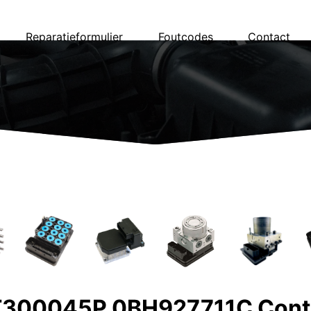
Reparatieformulier
Foutcodes
Contact
300045P 0BH927711C Conti