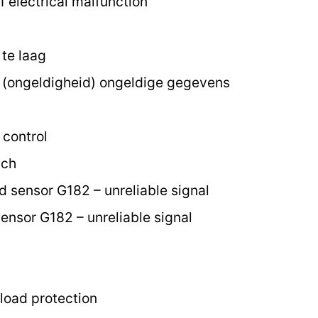
1 electrical malfunction
te laag
 (ongeldigheid) ongeldige gegevens
 control
sch
d sensor G182 – unreliable signal
ensor G182 – unreliable signal
load protection