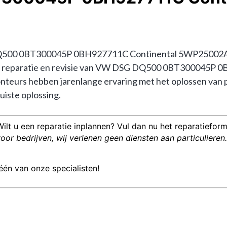
500 0BT300045P 0BH927711C Continental 5WP25002AC? D
in de reparatie en revisie van VW DSG DQ500 0BT300045P 
urs hebben jarenlange ervaring met het oplossen van 
uiste oplossing.
Wilt u een reparatie inplannen? Vul dan nu het reparatieformu
or bedrijven, wij verlenen geen diensten aan particulieren.
één van onze specialisten!