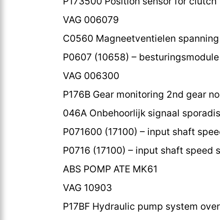
P173500 Position sensor for clutch 
VAG 006079
C0560 Magneetventielen spanning 
P0607 (10658) – besturingsmodule
VAG 006300
P176B Gear monitoring 2nd gear no
046A Onbehoorlijk signaal sporadi
P071600 (17100) – input shaft spee
P0716 (17100) – input shaft speed s
ABS POMP ATE MK61
VAG 10903
P17BF Hydraulic pump system over