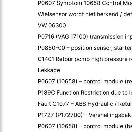
P0607 Symptom 10658 Control Mod
Wielsensor wordt niet herkend / de
VW 06300
P0716 (VAG 17100) transmission inp
P0850-00 – position sensor, starter 
C1401 Retour pomp high pressure r
Lekkage
P0607 (10658) – control module (rel
P189C Function Restriction due to I
Fault C1077 – ABS Hydraulic / Ret
P1727 (P172700) – Versnellingsbak (
P0607 (10658) – control module (