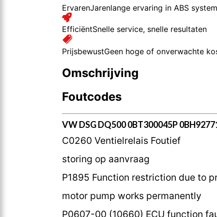
Ervaren
Jarenlange ervaring in ABS syste
Efficiënt
Snelle service, snelle resultaten
Prijsbewust
Geen hoge of onverwachte ko
Omschrijving
Foutcodes
VW DSG DQ500 0BT300045P 0BH92771
C0260 Ventielrelais Foutief
storing op aanvraag
P1895 Function restriction due to p
motor pump works permanently
P0607-00 (10660) ECU function fau