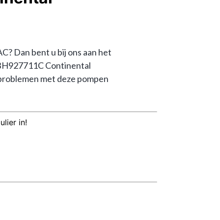
an bent u bij ons aan het 
0BH927711C Continental 
problemen met deze pompen 
lier in!