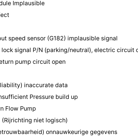
ule Implausible
fect
ut speed sensor (G182) implausible signal
lock signal P/N (parking/neutral), electric circuit 
eturn pump circuit open
iability) inaccurate data
nsufficient Pressure build up
urn Flow Pump
Rijrichting niet logisch)
betrouwbaarheid) onnauwkeurige gegevens