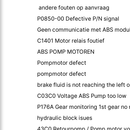
andere fouten op aanvraag
P0850-00 Defective P/N signal
Geen communicatie met ABS modu
C1401 Motor relais foutief
ABS POMP MOTOREN
Pompmotor defect
pompmotor defect
brake fluid is not reaching the left o
C03C0 Voltage ABS Pump too low
P176A Gear monitoring 1st gear no 
hydraulic block isues
43C0 Retourpomp / Pomp motor vo