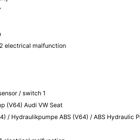
7
h
2 electrical malfunction
ensor / switch 1
p (V64) Audi VW Seat
) / Hydraulikpumpe ABS (V64) / ABS Hydraulic 