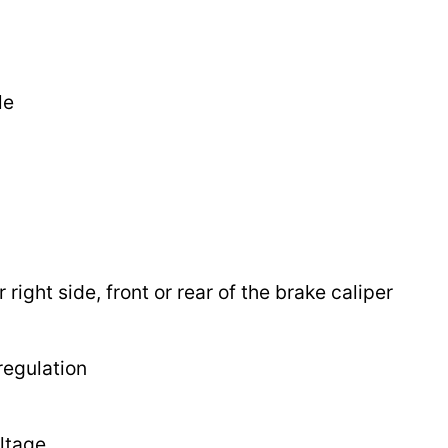
le
r right side, front or rear of the brake caliper
regulation
ltage