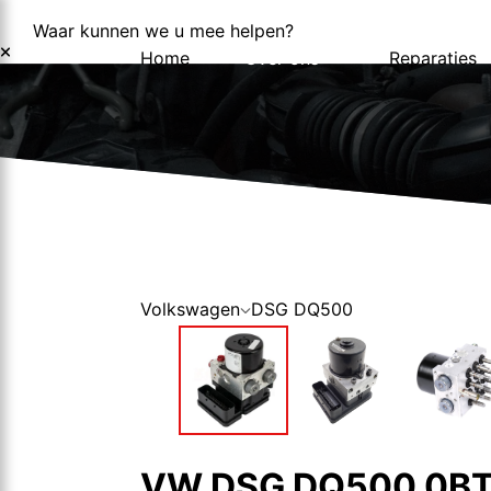
Waar kunnen we u mee helpen?
Home
Over ons
Reparaties
Over ons
Nieuws
Volkswagen
DSG DQ500
VW DSG DQ500 0BT