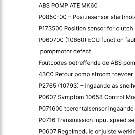
ABS POMP ATE MK60
P0850-00 – Positiesensor startmotor
P173500 Position sensor for clutch 
P060700 (10660) ECU function faul
pompmotor defect
Foutcodes betreffende de ABS po
43C0 Retour pomp stroom toevoer 
P2765 (10793) – Ingaande as snelhe
P0607 Symptom 10658 Control Mod
P071600 toerentalsensor ingaande a
P0716 Transmission input speed sen
P0607 Regelmodule onjuiste werki