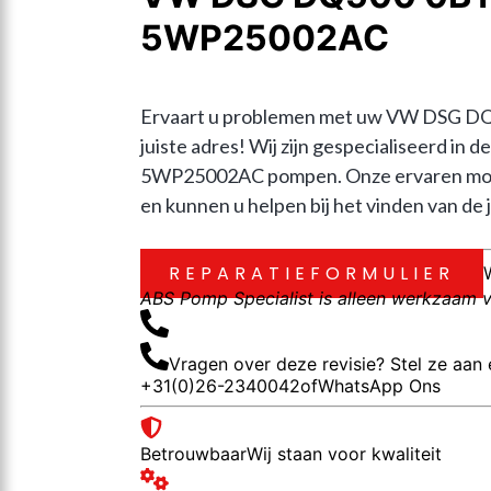
5WP25002AC
Ervaart u problemen met uw VW DSG DQ
juiste adres! Wij zijn gespecialiseerd 
5WP25002AC pompen. Onze ervaren monte
en kunnen u helpen bij het vinden van de j
REPARATIEFORMULIER
ABS Pomp Specialist is alleen werkzaam vo
Vragen over deze revisie? Stel ze aan 
+31(0)26-2340042
of
WhatsApp Ons
Betrouwbaar
Wij staan voor kwaliteit