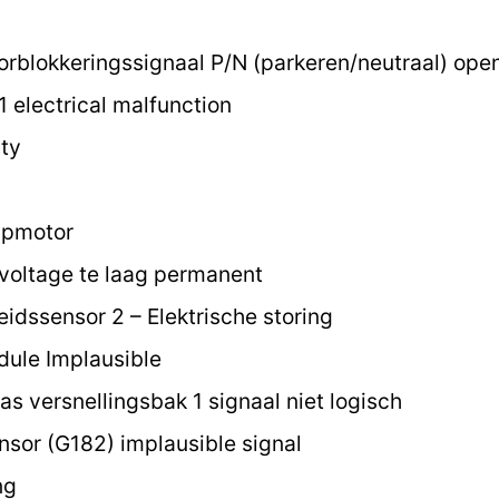
blokkeringssignaal P/N (parkeren/neutraal) open c
1 electrical malfunction
ty
mpmotor
voltage te laag permanent
idssensor 2 – Elektrische storing
ule Implausible
s versnellingsbak 1 signaal niet logisch
sor (G182) implausible signal
ng