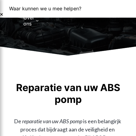
Waar kunnen we u mee helpen?
Over
Home
Reparaties
Reparatieformulier
Foutcodes
Co
ons
Over ons
Nieuws
Reparatie van uw ABS
pomp
De 
reparatie van uw ABS pomp
 is een belangirjk 
proces dat bijdraagt aan de veiligheid en 