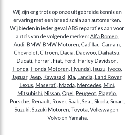
Wij zijn erg trots op onze uitgebreide kennis en 
ervaring met een breed scala aan automerken. 
Wij bieden in ieder
 geval ABS reparaties aan voor 
auto's van de volgende merken: 
Alfa Romeo
, 
Audi
, 
BMW
, 
BMW Motoren
, 
Cadillac
, 
Can-am
, 
Chevrolet
, 
Citroen
, 
Dacia
, 
Daewoo
, 
Daihatsu
, 
Ducati
, 
Ferrari
, 
Fiat
, 
Ford
, 
Harley Davidson
, 
Honda
, 
Honda Motoren
, 
Hyundai
, 
Isuzu
, 
Iveco
, 
Jaguar
, 
Jeep
, 
Kawasaki
, 
Kia
, 
Lancia
, 
Land Rover
, 
Lexus
, 
Maserati
, 
Mazda
, 
Mercedes
, 
Mini
, 
Mitsubishi
, 
Nissan
, 
Opel
, 
Peugeot
, 
Piaggio
, 
Porsche
, 
Renault
, 
Rover
, 
Saab
, 
Seat
, 
Skoda
, 
Smart
, 
Suzuki
, 
Suzuki Motoren
, 
Toyota
, 
Volkswagen
, 
Volvo
 en 
Yamaha
.