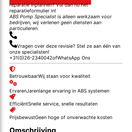
reparatie inplannen? Vul dan nu het
reparatieformulier in!
ABS Pomp Specialist is alleen werkzaam voor
bedrijven, wij verlenen geen diensten aan
particulieren.
Vragen over deze revisie? Stel ze aan één van
onze specialisten!
+31(0)26-2340042
of
WhatsApp Ons
Betrouwbaar
Wij staan voor kwaliteit
Ervaren
Jarenlange ervaring in ABS systemen
Efficiënt
Snelle service, snelle resultaten
Prijsbewust
Geen hoge of onverwachte kosten
Omschrijving