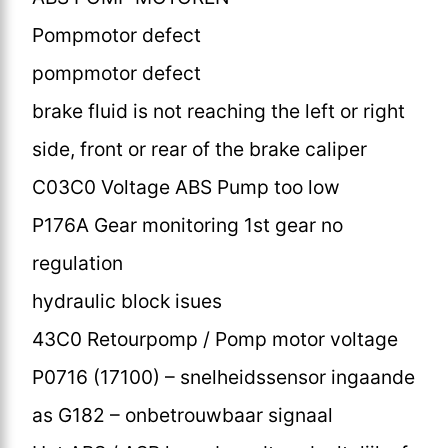
Pompmotor defect
pompmotor defect
brake fluid is not reaching the left or right
side, front or rear of the brake caliper
C03C0 Voltage ABS Pump too low
P176A Gear monitoring 1st gear no
regulation
hydraulic block isues
43C0 Retourpomp / Pomp motor voltage
P0716 (17100) – snelheidssensor ingaande
as G182 – onbetrouwbaar signaal