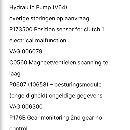
Hydraulic Pump (V64)
overige storingen op aanvraag
P173500 Position sensor for clutch 1
electrical malfunction
VAG 006079
C0560 Magneetventielen spanning te
laag
P0607 (10658) – besturingsmodule
(ongeldigheid) ongeldige gegevens
VAG 006300
P176B Gear monitoring 2nd gear no
control