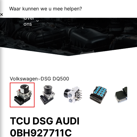
Waar kunnen we u mee helpen?
Over
Home
Reparaties
Reparatieformulier
Foutcodes
Co
ons
Over ons
Nieuws
Volkswagen
DSG DQ500
TCU DSG AUDI
0BH927711C