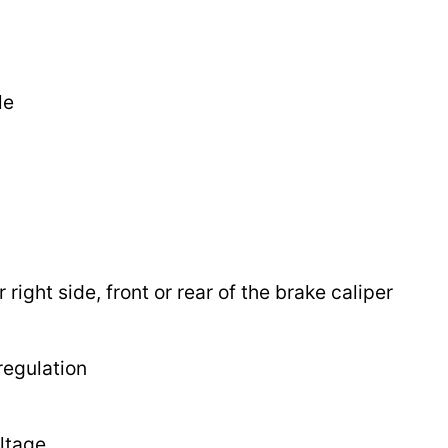
le
r right side, front or rear of the brake caliper
regulation
ltage