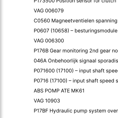
P173500 Position sensor for clutch 
VAG 006079
C0560 Magneetventielen spanning 
P0607 (10658) – besturingsmodule
VAG 006300
P176B Gear monitoring 2nd gear no
046A Onbehoorlijk signaal sporadi
P071600 (17100) – input shaft spee
P0716 (17100) – input shaft speed s
ABS POMP ATE MK61
VAG 10903
P17BF Hydraulic pump system over