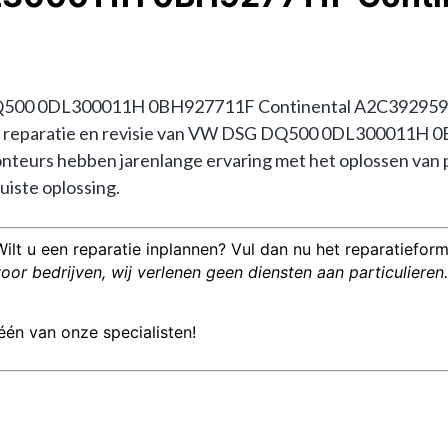
500 0DL300011H 0BH927711F Continental A2C39295900? 
in de reparatie en revisie van VW DSG DQ500 0DL300011H 
eurs hebben jarenlange ervaring met het oplossen van
uiste oplossing.
Wilt u een reparatie inplannen? Vul dan nu het reparatieformu
or bedrijven, wij verlenen geen diensten aan particulieren.
één van onze specialisten!