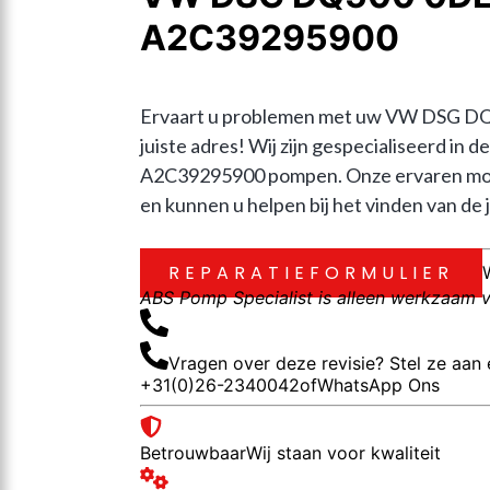
A2C39295900
Ervaart u problemen met uw VW DSG DQ
juiste adres! Wij zijn gespecialiseerd 
A2C39295900 pompen. Onze ervaren mont
en kunnen u helpen bij het vinden van de j
REPARATIEFORMULIER
ABS Pomp Specialist is alleen werkzaam vo
Vragen over deze revisie? Stel ze aan 
+31(0)26-2340042
of
WhatsApp Ons
Betrouwbaar
Wij staan voor kwaliteit