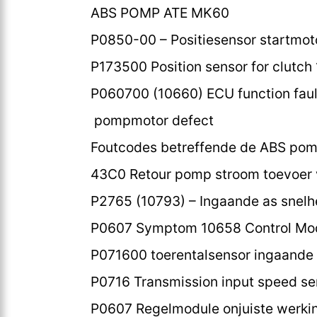
ABS POMP ATE MK60
P0850-00 – Positiesensor startmotor
P173500 Position sensor for clutch 
P060700 (10660) ECU function faul
pompmotor defect
Foutcodes betreffende de ABS po
43C0 Retour pomp stroom toevoer 
P2765 (10793) – Ingaande as snelhe
P0607 Symptom 10658 Control Mod
P071600 toerentalsensor ingaande a
P0716 Transmission input speed sen
P0607 Regelmodule onjuiste werki