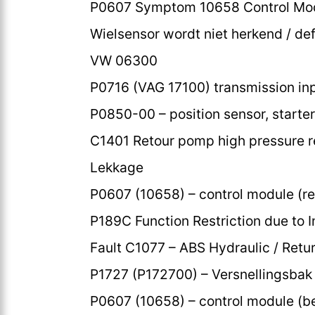
P0607 Symptom 10658 Control Mod
Wielsensor wordt niet herkend / de
VW 06300
P0716 (VAG 17100) transmission inp
P0850-00 – position sensor, starter 
C1401 Retour pomp high pressure r
Lekkage
P0607 (10658) – control module (rel
P189C Function Restriction due to I
Fault C1077 – ABS Hydraulic / Ret
P1727 (P172700) – Versnellingsbak (
P0607 (10658) – control module (