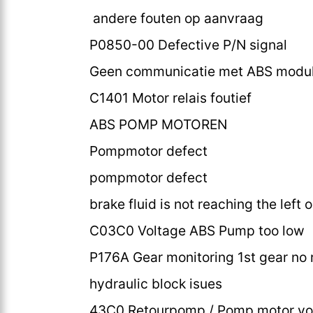
andere fouten op aanvraag
P0850-00 Defective P/N signal
Geen communicatie met ABS modu
C1401 Motor relais foutief
ABS POMP MOTOREN
Pompmotor defect
pompmotor defect
brake fluid is not reaching the left o
C03C0 Voltage ABS Pump too low
P176A Gear monitoring 1st gear no 
hydraulic block isues
43C0 Retourpomp / Pomp motor vo