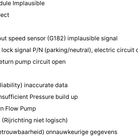
ule Implausible
fect
ut speed sensor (G182) implausible signal
lock signal P/N (parking/neutral), electric circuit 
eturn pump circuit open
iability) inaccurate data
nsufficient Pressure build up
urn Flow Pump
Rijrichting niet logisch)
betrouwbaarheid) onnauwkeurige gegevens