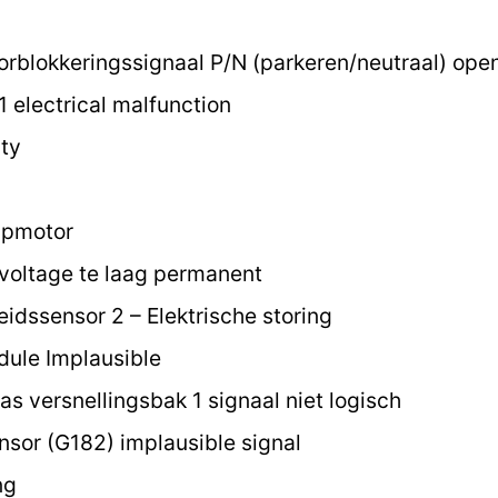
blokkeringssignaal P/N (parkeren/neutraal) open c
1 electrical malfunction
ty
mpmotor
voltage te laag permanent
idssensor 2 – Elektrische storing
ule Implausible
s versnellingsbak 1 signaal niet logisch
sor (G182) implausible signal
ng