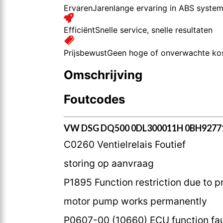
Ervaren
Jarenlange ervaring in ABS syste
Efficiënt
Snelle service, snelle resultaten
Prijsbewust
Geen hoge of onverwachte ko
Omschrijving
Foutcodes
VW DSG DQ500 0DL300011H 0BH92771
C0260 Ventielrelais Foutief
storing op aanvraag
P1895 Function restriction due to p
motor pump works permanently
P0607-00 (10660) ECU function fau