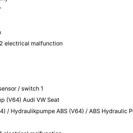
7
h
2 electrical malfunction
ensor / switch 1
p (V64) Audi VW Seat
) / Hydraulikpumpe ABS (V64) / ABS Hydraulic 