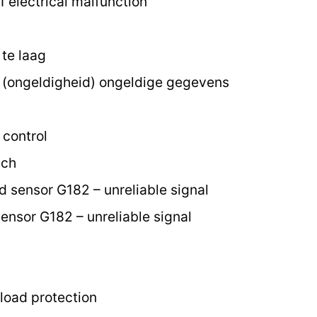
1 electrical malfunction
te laag
 (ongeldigheid) ongeldige gegevens
 control
sch
d sensor G182 – unreliable signal
ensor G182 – unreliable signal
load protection