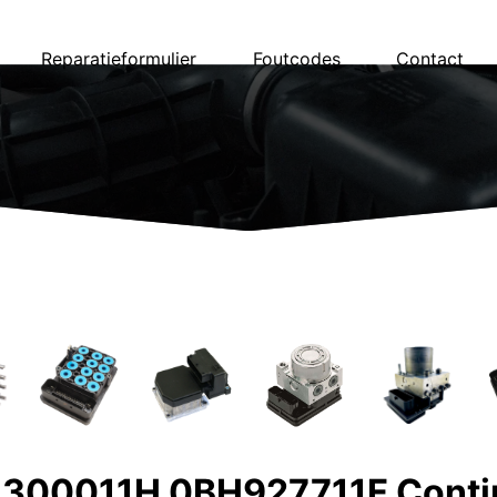
Reparatieformulier
Foutcodes
Contact
00011H 0BH927711F Contin