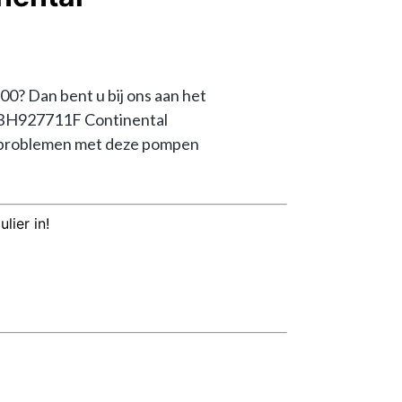
Dan bent u bij ons aan het 
0BH927711F Continental 
 problemen met deze pompen 
lier in!