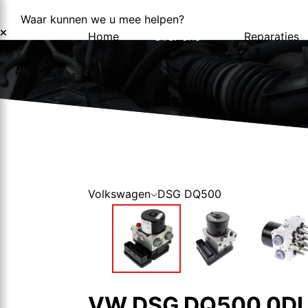
Waar kunnen we u mee helpen?
Home
Over ons
Reparaties
Over ons
Nieuws
Volkswagen
DSG DQ500
VW DSG DQ500 0DL3