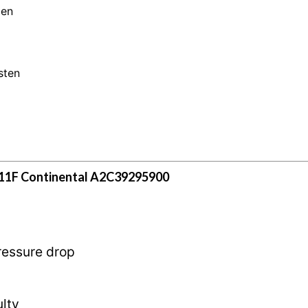
men
sten
1F Continental A2C39295900
ressure drop
lty