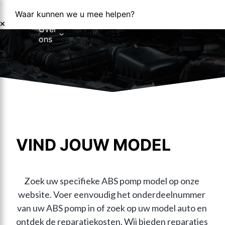
Waar kunnen we u mee helpen?
Over
Home
Reparaties
Reparatieformulier
Foutcodes
Co
ons
Over ons
Nieuws
VIND JOUW MODEL
Zoek uw specifieke ABS pomp model op onze 
website. Voer eenvoudig het onderdeelnummer 
van uw ABS pomp in of zoek op uw model auto en 
ontdek de reparatiekosten. Wij bieden reparaties 