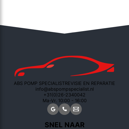
ABS POMP SPECIALIST
REVISIE EN REPARATIE
info@abspompspecialist.nl
+31(0)26-2340042
Ma-Vr. 10:00 - 16:00
SNEL NAAR