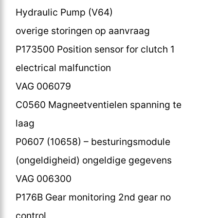
Hydraulic Pump (V64)
overige storingen op aanvraag
P173500 Position sensor for clutch 1
electrical malfunction
VAG 006079
C0560 Magneetventielen spanning te
laag
P0607 (10658) – besturingsmodule
(ongeldigheid) ongeldige gegevens
VAG 006300
P176B Gear monitoring 2nd gear no
control