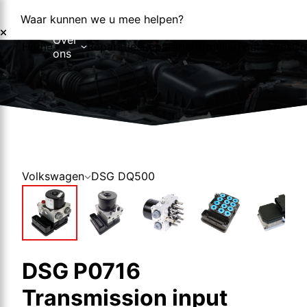
Waar kunnen we u mee helpen?
Over
Home
Reparaties
Reparatieformulier
Foutcodes
Co
ons
Over ons
Nieuws
Volkswagen
DSG DQ500
DSG P0716
Transmission input