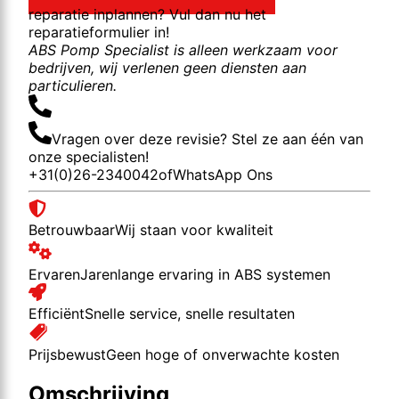
reparatie inplannen? Vul dan nu het
reparatieformulier in!
ABS Pomp Specialist is alleen werkzaam voor
bedrijven, wij verlenen geen diensten aan
particulieren.
Vragen over deze revisie? Stel ze aan één van
onze specialisten!
+31(0)26-2340042
of
WhatsApp Ons
Betrouwbaar
Wij staan voor kwaliteit
Ervaren
Jarenlange ervaring in ABS systemen
Efficiënt
Snelle service, snelle resultaten
Prijsbewust
Geen hoge of onverwachte kosten
Omschrijving