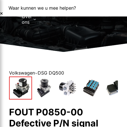
Waar kunnen we u mee helpen?
Over
Home
Reparaties
Reparatieformulier
Foutcodes
Co
ons
Over ons
Nieuws
Volkswagen
DSG DQ500
FOUT P0850-00
Defective P/N signal