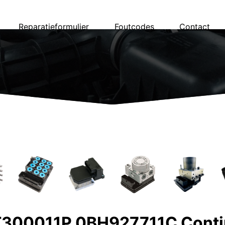
Reparatieformulier
Foutcodes
Contact
00011P 0BH927711C Conti