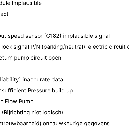
ule Implausible
fect
ut speed sensor (G182) implausible signal
lock signal P/N (parking/neutral), electric circuit 
eturn pump circuit open
iability) inaccurate data
nsufficient Pressure build up
urn Flow Pump
Rijrichting niet logisch)
betrouwbaarheid) onnauwkeurige gegevens