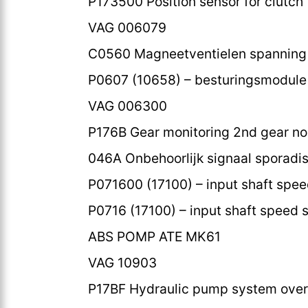
P173500 Position sensor for clutch 
VAG 006079
C0560 Magneetventielen spanning 
P0607 (10658) – besturingsmodule
VAG 006300
P176B Gear monitoring 2nd gear no
046A Onbehoorlijk signaal sporadi
P071600 (17100) – input shaft spee
P0716 (17100) – input shaft speed s
ABS POMP ATE MK61
VAG 10903
P17BF Hydraulic pump system over