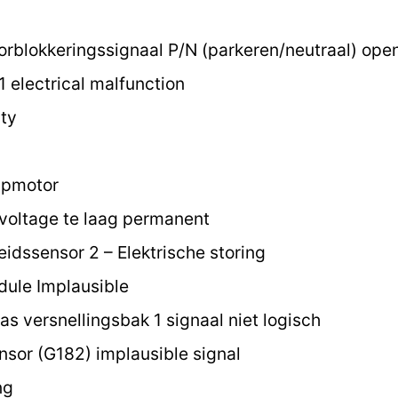
blokkeringssignaal P/N (parkeren/neutraal) open c
1 electrical malfunction
ty
mpmotor
voltage te laag permanent
idssensor 2 – Elektrische storing
ule Implausible
s versnellingsbak 1 signaal niet logisch
sor (G182) implausible signal
ng