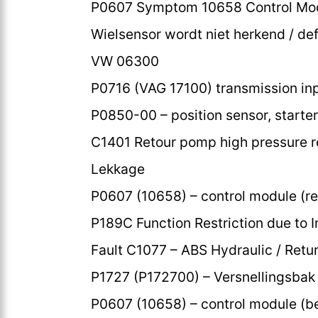
P0607 Symptom 10658 Control Mod
Wielsensor wordt niet herkend / de
VW 06300
P0716 (VAG 17100) transmission inp
P0850-00 – position sensor, starter 
C1401 Retour pomp high pressure r
Lekkage
P0607 (10658) – control module (rel
P189C Function Restriction due to I
Fault C1077 – ABS Hydraulic / Ret
P1727 (P172700) – Versnellingsbak (
P0607 (10658) – control module (