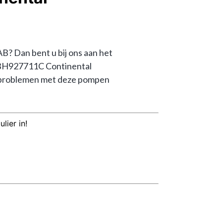
an bent u bij ons aan het 
0BH927711C Continental 
problemen met deze pompen 
lier in!