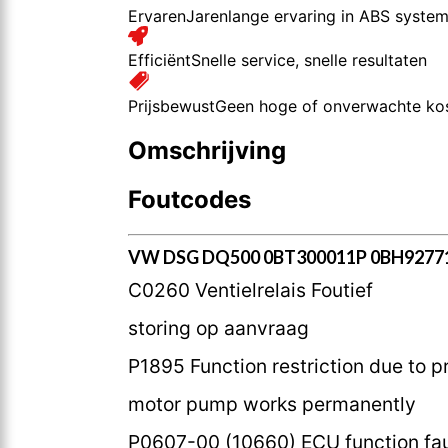
Ervaren
Jarenlange ervaring in ABS syste
Efficiënt
Snelle service, snelle resultaten
Prijsbewust
Geen hoge of onverwachte ko
Omschrijving
Foutcodes
VW DSG DQ500 0BT300011P 0BH92771
C0260 Ventielrelais Foutief
storing op aanvraag
P1895 Function restriction due to p
motor pump works permanently
P0607-00 (10660) ECU function fau