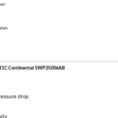
men
sten
1C Continental 5WP25006AB
ressure drop
lty