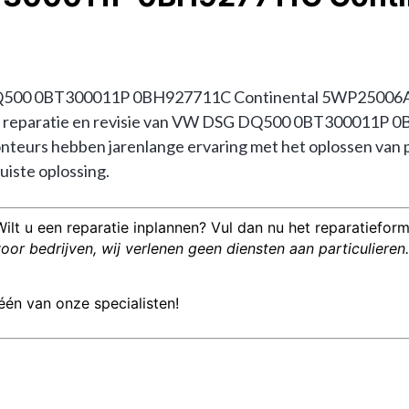
500 0BT300011P 0BH927711C Continental 5WP25006AB? D
in de reparatie en revisie van VW DSG DQ500 0BT300011P 
urs hebben jarenlange ervaring met het oplossen van 
uiste oplossing.
Wilt u een reparatie inplannen? Vul dan nu het reparatieformu
or bedrijven, wij verlenen geen diensten aan particulieren.
één van onze specialisten!