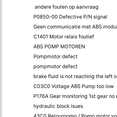
andere fouten op aanvraag
P0850-00 Defective P/N signal
Geen communicatie met ABS modu
C1401 Motor relais foutief
ABS POMP MOTOREN
Pompmotor defect
pompmotor defect
brake fluid is not reaching the left o
C03C0 Voltage ABS Pump too low
P176A Gear monitoring 1st gear no 
hydraulic block isues
43C0 Retourpomp / Pomp motor vo