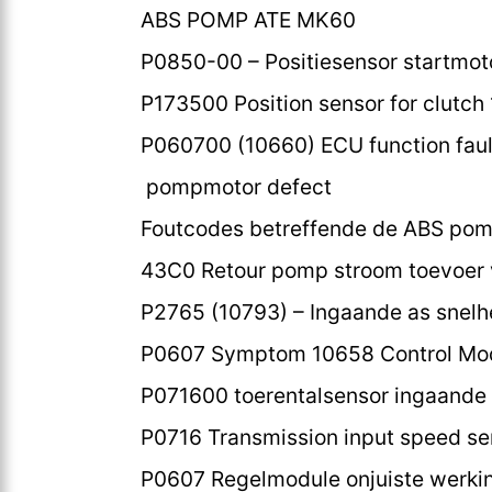
ABS POMP ATE MK60
P0850-00 – Positiesensor startmotor
P173500 Position sensor for clutch 
P060700 (10660) ECU function faul
pompmotor defect
Foutcodes betreffende de ABS po
43C0 Retour pomp stroom toevoer 
P2765 (10793) – Ingaande as snelhe
P0607 Symptom 10658 Control Mod
P071600 toerentalsensor ingaande a
P0716 Transmission input speed sen
P0607 Regelmodule onjuiste werki