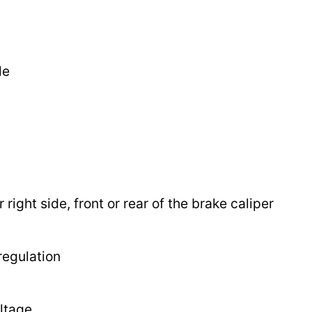
le
r right side, front or rear of the brake caliper
regulation
ltage