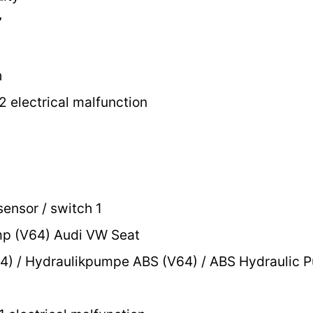
7
h
2 electrical malfunction
ensor / switch 1
p (V64) Audi VW Seat
) / Hydraulikpumpe ABS (V64) / ABS Hydraulic 