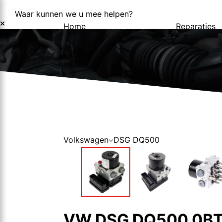
Waar kunnen we u mee helpen?
Home
Over ons
Reparaties
Over ons
Nieuws
Volkswagen
DSG DQ500
VW DSG DQ500 0BT3