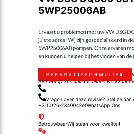
5WP25006AB
Ervaart u problemen met uw VW DSG DQ
juiste adres! Wij zijn gespecialiseerd 
5WP25006AB pompen. Onze ervaren monte
en kunnen u helpen bij het vinden van de j
REPARATIEFORMULIER
ABS Pomp Specialist is alleen werkzaam vo
Vragen over deze revisie? Stel ze aan 
+31(0)26-2340042
of
WhatsApp Ons
Betrouwbaar
Wij staan voor kwaliteit