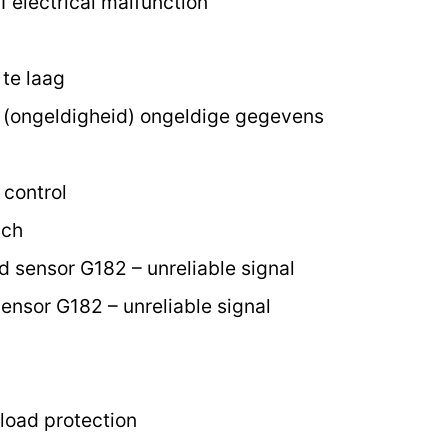
1 electrical malfunction
te laag
 (ongeldigheid) ongeldige gegevens
 control
sch
d sensor G182 – unreliable signal
ensor G182 – unreliable signal
load protection