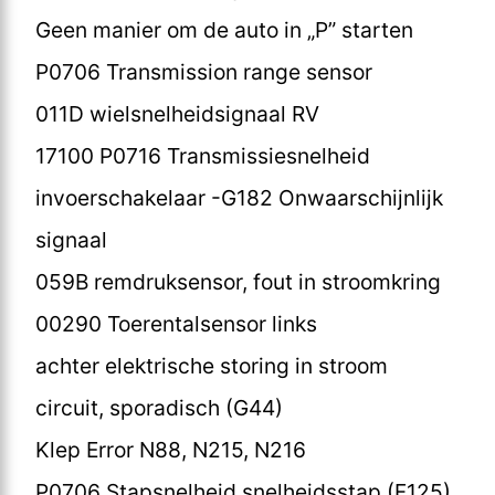
Geen manier om de auto in „P” starten
P0706 Transmission range sensor
011D wielsnelheidsignaal RV
17100 P0716 Transmissiesnelheid
invoerschakelaar -G182 Onwaarschijnlijk
signaal
059B remdruksensor, fout in stroomkring
00290 Toerentalsensor links
achter elektrische storing in stroom
circuit, sporadisch (G44)
Klep Error N88, N215, N216
P0706 Stapsnelheid snelheidsstap (F125)