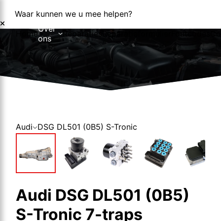
Waar kunnen we u mee helpen?
Over
Home
Reparaties
Reparatieformulier
Foutcodes
Co
ons
Over ons
Nieuws
Audi
DSG DL501 (0B5) S-Tronic
Audi DSG DL501 (0B5)
S-Tronic 7-traps