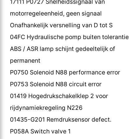
17111 P0727 Snelheidssignaal van
motorregeleenheid, geen signaal
Onafhankelijk versnelling van D tot S
04FC Hydraulische pomp buiten tolerantie
ABS / ASR lamp schijnt gedeeltelijk of
permanent
P0750 Solenoid N88 performance error
P0753 Solenoid N88 circuit error
01419 Hogedrukschakelklep 2 voor
rijdynamiekregeling N226
01435-G201 Remdruksensor defect.
P058A Switch valve 1