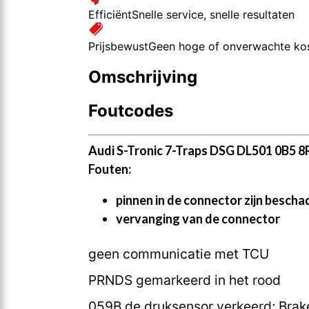
Efficiënt
Snelle service, snelle resultaten
Prijsbewust
Geen hoge of onverwachte ko
Omschrijving
Foutcodes
Audi S-Tronic 7-Traps DSG DL501 0B5
Fouten:
pinnen in de connector zijn besch
vervanging van de connector
geen communicatie met TCU
PRNDS gemarkeerd in het rood
059B de druksensor verkeerd; Brak