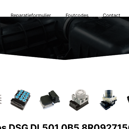
Reparatieformulier
Foutcodes
Contact
aps DSG DL501 0B5 8R09271