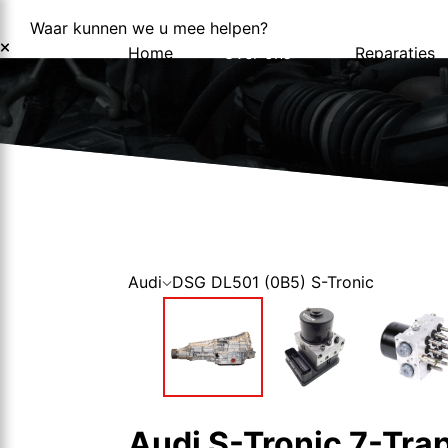
Waar kunnen we u mee helpen?
Home
Over ons
Reparaties
Over ons
Nieuws
Audi
DSG DL501 (0B5) S-Tronic
Audi S-Tronic 7-Tr