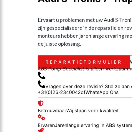
Ervaart u problemen met uw Audi S-Troni
zijn gespecialiseerd in de reparatie en
monteurs hebben jarenlange ervaring met
de juiste oplossing.
REPARATIEFORMULIER
ABS Pomp Specialist is alleen werkzaam vo
Vragen over deze revisie? Stel ze aan 
+31(0)26-2340042
of
WhatsApp Ons
Betrouwbaar
Wij staan voor kwaliteit
Ervaren
Jarenlange ervaring in ABS syste