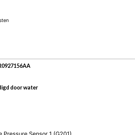
sten
 8R0927156AA
adigd door water
e Pressure Sensor 1 (G201)