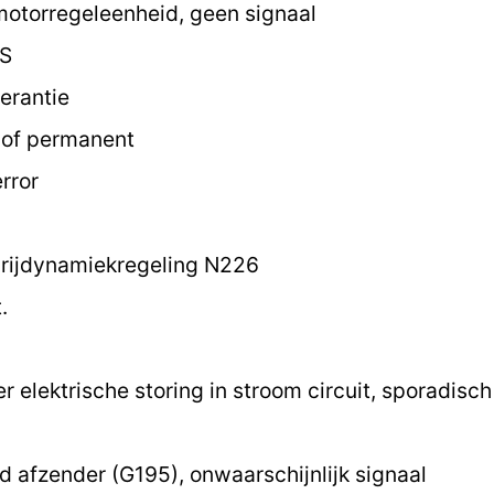
motorregeleenheid, geen signaal
 S
erantie
k of permanent
rror
 rijdynamiekregeling N226
.
 elektrische storing in stroom circuit, sporadisc
 afzender (G195), onwaarschijnlijk signaal