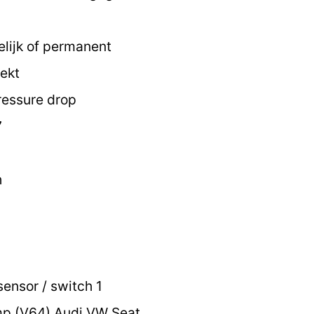
elijk of permanent
ekt
ressure drop
7
h
ensor / switch 1
p (V64) Audi VW Seat