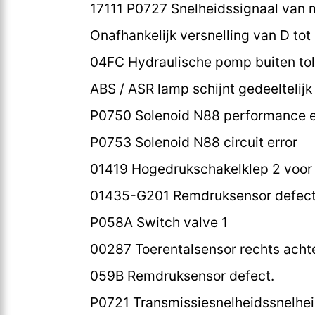
17111 P0727 Snelheidssignaal van 
Onafhankelijk versnelling van D tot
04FC Hydraulische pomp buiten tol
ABS / ASR lamp schijnt gedeeltelij
P0750 Solenoid N88 performance e
P0753 Solenoid N88 circuit error
01419 Hogedrukschakelklep 2 voor
01435-G201 Remdruksensor defect
P058A Switch valve 1
00287 Toerentalsensor rechts achter
059B Remdruksensor defect.
P0721 Transmissiesnelheidssnelheid