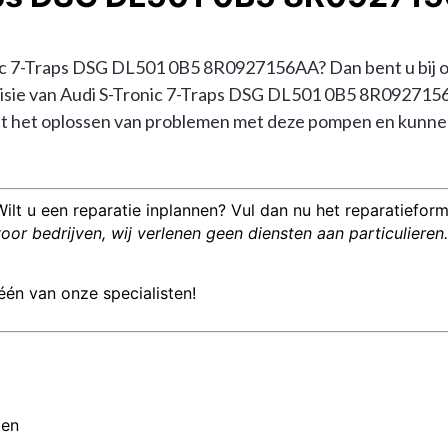
c 7-Traps DSG DL501 0B5 8R0927156AA? Dan bent u bij ons 
 revisie van Audi S-Tronic 7-Traps DSG DL501 0B5 8R09271
 het oplossen van problemen met deze pompen en kunnen u
Wilt u een reparatie inplannen? Vul dan nu het reparatieformu
or bedrijven, wij verlenen geen diensten aan particulieren.
één van onze specialisten!
men