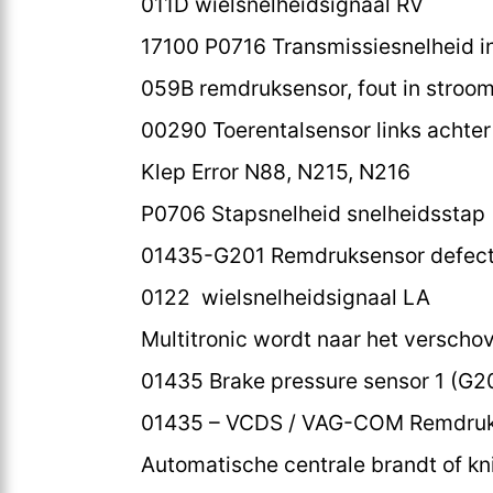
011D wielsnelheidsignaal RV
17100 P0716 Transmissiesnelheid i
059B remdruksensor, fout in stroom
00290 Toerentalsensor links achter 
Klep Error N88, N215, N216
P0706 Stapsnelheid snelheidsstap (
01435-G201 Remdruksensor defect;
0122 wielsnelheidsignaal LA
Multitronic wordt naar het versch
01435 Brake pressure sensor 1 (G2
01435 – VCDS / VAG-COM Remdruk 
Automatische centrale brandt of kn