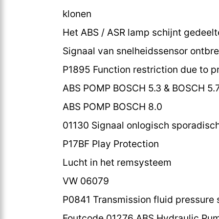
klonen
Het ABS / ASR lamp schijnt gedeelt
Signaal van snelheidssensor ontbre
P1895 Function restriction due to p
ABS POMP BOSCH 5.3 & BOSCH 5.
ABS POMP BOSCH 8.0
01130 Signaal onlogisch sporadisc
P17BF Play Protection
Lucht in het remsysteem
VW 06079
P0841 Transmission fluid pressure s
Foutcode 01276 ABS Hydraulic Pum