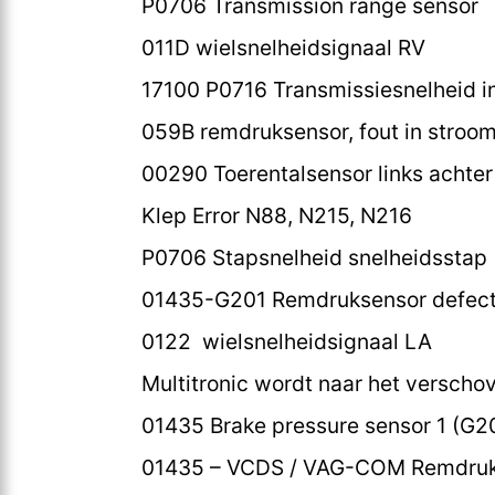
P0706 Transmission range sensor
011D wielsnelheidsignaal RV
17100 P0716 Transmissiesnelheid i
059B remdruksensor, fout in stroom
00290 Toerentalsensor links achter 
Klep Error N88, N215, N216
P0706 Stapsnelheid snelheidsstap (
01435-G201 Remdruksensor defect;
0122 wielsnelheidsignaal LA
Multitronic wordt naar het versch
01435 Brake pressure sensor 1 (G2
01435 – VCDS / VAG-COM Remdruk 