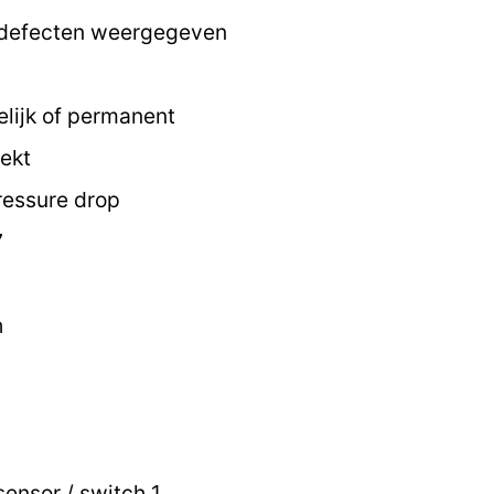
 defecten weergegeven
elijk of permanent
ekt
ressure drop
7
h
ensor / switch 1