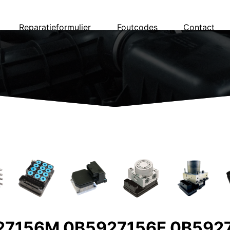
Reparatieformulier
Foutcodes
Contact
927156M 0B5927156F 0B592