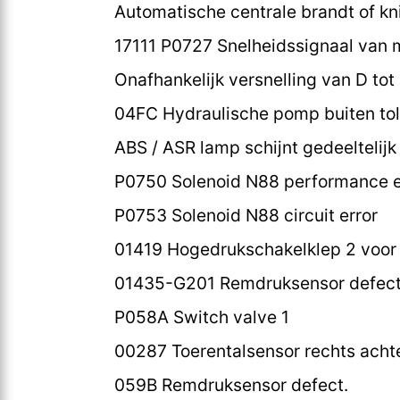
Automatische centrale brandt of kn
17111 P0727 Snelheidssignaal van 
Onafhankelijk versnelling van D tot
04FC Hydraulische pomp buiten tol
ABS / ASR lamp schijnt gedeeltelij
P0750 Solenoid N88 performance e
P0753 Solenoid N88 circuit error
01419 Hogedrukschakelklep 2 voor
01435-G201 Remdruksensor defect
P058A Switch valve 1
00287 Toerentalsensor rechts achter
059B Remdruksensor defect.