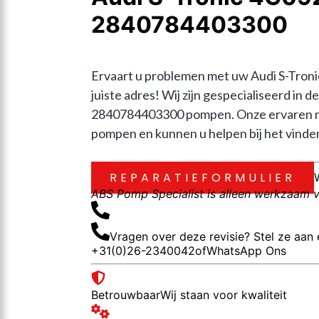
2840784403300
Ervaart u problemen met uw Audi S-Tro
juiste adres! Wij zijn gespecialiseerd 
2840784403300 pompen. Onze ervaren mo
pompen en kunnen u helpen bij het vinden 
REPARATIEFORMULIER
ABS Pomp Specialist is alleen werkzaam vo
Vragen over deze revisie? Stel ze aan 
+31(0)26-2340042
of
WhatsApp Ons
Betrouwbaar
Wij staan voor kwaliteit