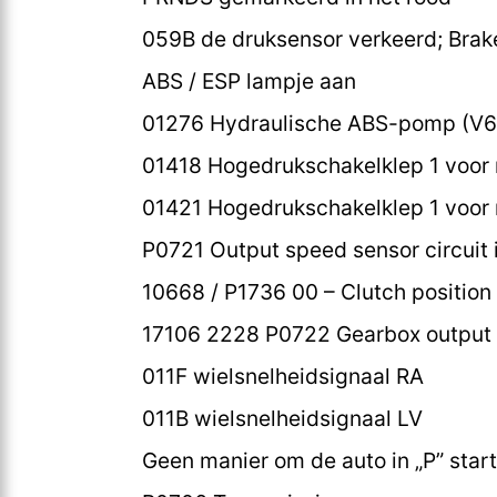
059B de druksensor verkeerd; Brak
ABS / ESP lampje aan
01276 Hydraulische ABS-pomp (V6
01418 Hogedrukschakelklep 1 voor
01421 Hogedrukschakelklep 1 voor 
P0721 Output speed sensor circuit 
10668 / P1736 00 – Clutch position s
17106 2228 P0722 Gearbox output 
011F wielsnelheidsignaal RA
011B wielsnelheidsignaal LV
Geen manier om de auto in „P” star