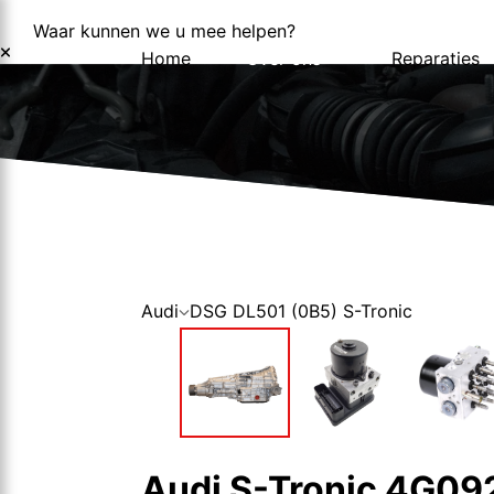
Waar kunnen we u mee helpen?
Home
Over ons
Reparaties
Over ons
Nieuws
Audi
DSG DL501 (0B5) S-Tronic
Audi S-Tronic 4G0