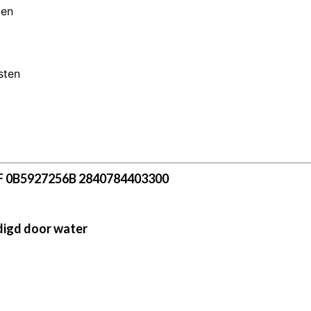
men
sten
F 0B5927256B 2840784403300
adigd door water