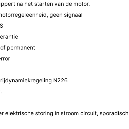
ippert na het starten van de motor.
motorregeleenheid, geen signaal
 S
erantie
k of permanent
rror
 rijdynamiekregeling N226
.
 elektrische storing in stroom circuit, sporadisc