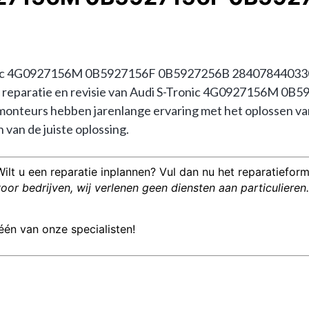
nic 4G0927156M 0B5927156F 0B5927256B 2840784403300? 
in de reparatie en revisie van Audi S-Tronic 4G0927156M 
nteurs hebben jarenlange ervaring met het oplossen va
van de juiste oplossing.
Wilt u een reparatie inplannen? Vul dan nu het reparatieformu
or bedrijven, wij verlenen geen diensten aan particulieren.
één van onze specialisten!