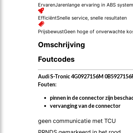
Ervaren
Jarenlange ervaring in ABS syste
Efficiënt
Snelle service, snelle resultaten
Prijsbewust
Geen hoge of onverwachte ko
Omschrijving
Foutcodes
Audi S-Tronic 4G0927156M 0B5927156
Fouten:
pinnen in de connector zijn besch
vervanging van de connector
geen communicatie met TCU
PRNDS gemarkeerd in het rood