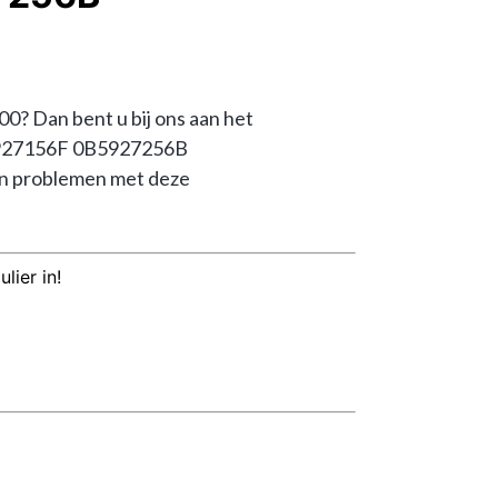
Dan bent u bij ons aan het 
0B5927156F 0B5927256B 
n problemen met deze 
lier in!