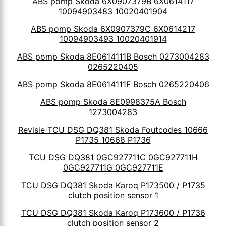
ABS pomp Skoda 6X0907379B 6X0614117
10094903483 10020401904
ABS pomp Skoda 6X0907379C 6X0614217
10094903493 10020401914
ABS pomp Skoda 8E0614111B Bosch 0273004283
0265220405
ABS pomp Skoda 8E0614111F Bosch 0265220406
ABS pomp Skoda 8E0998375A Bosch
1273004283
Revisie TCU DSG DQ381 Skoda Foutcodes 10666
P1735 10668 P1736
TCU DSG DQ381 0GC927711C 0GC927711H
0GC927711G 0GC927711E
TCU DSG DQ381 Skoda Karoq P173500 / P1735
clutch position sensor 1
TCU DSG DQ381 Skoda Karoq P173600 / P1736
clutch position sensor 2