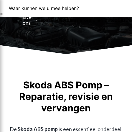
Waar kunnen we u mee helpen?
Over
Home
Reparaties
Reparatieformulier
Foutcodes
Co
ons
Over ons
Nieuws
Skoda ABS Pomp –
Reparatie, revisie en
vervangen
De 
Skoda ABS pomp
 is een essentieel onderdeel 