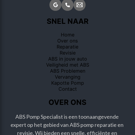
SNEL NAAR
Home
Over ons
Reparatie
Revisie
ABS in jouw auto
Veiligheid met ABS
ABS Problemen
Vervanging
Kapotte Pomp
Contact
OVER ONS
ABS Pomp Specialist is een toonaangevende 
expert op het gebied van ABS pomp reparatie en 
revisie. Wij bieden een snelle, efficiënte en 