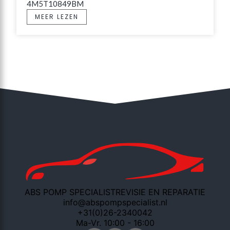
4M5T10849BM
MEER LEZEN
ABS POMP SPECIALIST
REVISIE EN REPARATIE
info@abspompspecialist.nl
+31(0)26-2340042
Ma-Vr. 10:00 - 16:00