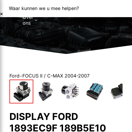
Waar kunnen we u mee helpen?
Over
Home
Reparaties
Reparatieformulier
Foutcodes
Co
ons
Over ons
Nieuws
Ford
FOCUS II / C-MAX 2004-2007
DISPLAY FORD
1893EC9F 189B5E10