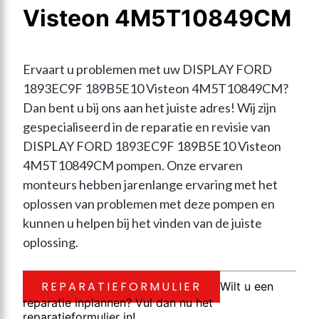
Visteon 4M5T10849CM
Ervaart u problemen met uw DISPLAY FORD 
1893EC9F 189B5E10 Visteon 4M5T10849CM? 
Dan bent u bij ons aan het juiste adres! Wij zijn 
gespecialiseerd in de reparatie en revisie van 
DISPLAY FORD 1893EC9F 189B5E10 Visteon 
4M5T10849CM pompen. Onze ervaren 
monteurs hebben jarenlange ervaring met het 
oplossen van problemen met deze pompen en 
kunnen u helpen bij het vinden van de juiste 
oplossing.
REPARATIEFORMULIER
Wilt u een
reparatie inplannen? Vul dan nu het
reparatieformulier in!