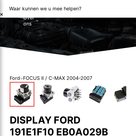
Waar kunnen we u mee helpen?
Over
Home
Reparaties
Reparatieformulier
Foutcodes
Co
ons
Over ons
Nieuws
Ford
FOCUS II / C-MAX 2004-2007
DISPLAY FORD
191E1F10 EB0A029B