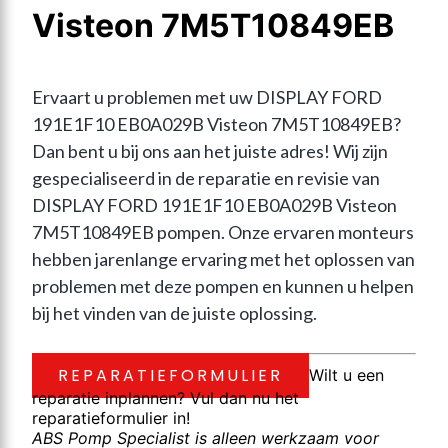
Visteon 7M5T10849EB
Ervaart u problemen met uw DISPLAY FORD 
191E1F10 EB0A029B Visteon 7M5T10849EB? 
Dan bent u bij ons aan het juiste adres! Wij zijn 
gespecialiseerd in de reparatie en revisie van 
DISPLAY FORD 191E1F10 EB0A029B Visteon 
7M5T10849EB pompen. Onze ervaren monteurs 
hebben jarenlange ervaring met het oplossen van 
problemen met deze pompen en kunnen u helpen 
bij het vinden van de juiste oplossing.
REPARATIEFORMULIER
Wilt u een
reparatie inplannen? Vul dan nu het
reparatieformulier in!
ABS Pomp Specialist is alleen werkzaam voor