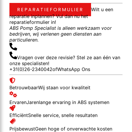
REPARATIEFORMULIER
Wilt u een
reparatie inplannen? Vul dan nu het
reparatieformulier in!
ABS Pomp Specialist is alleen werkzaam voor
bedrijven, wij verlenen geen diensten aan
particulieren.
Vragen over deze revisie? Stel ze aan één van
onze specialisten!
+31(0)26-2340042
of
WhatsApp Ons
Betrouwbaar
Wij staan voor kwaliteit
Ervaren
Jarenlange ervaring in ABS systemen
Efficiënt
Snelle service, snelle resultaten
Prijsbewust
Geen hoge of onverwachte kosten