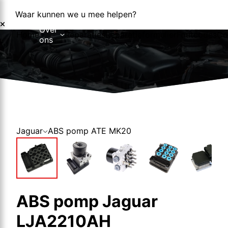
Waar kunnen we u mee helpen?
Over
Home
Reparaties
Reparatieformulier
Foutcodes
Co
ons
Over ons
Nieuws
Jaguar
ABS pomp ATE MK20
ABS pomp Jaguar
LJA2210AH