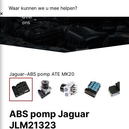
Waar kunnen we u mee helpen?
Over
Home
Reparaties
Reparatieformulier
Foutcodes
Co
ons
Over ons
Nieuws
Jaguar
ABS pomp ATE MK20
ABS pomp Jaguar
JLM21323