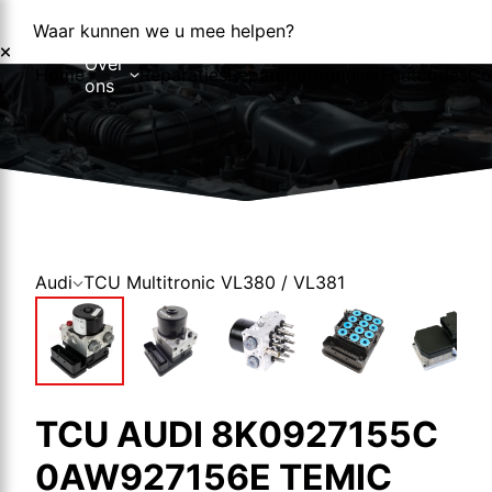
Waar kunnen we u mee helpen?
Over
Home
Reparaties
Reparatieformulier
Foutcodes
Co
ons
Over ons
Nieuws
Audi
TCU Multitronic VL380 / VL381
TCU AUDI 8K0927155C
0AW927156E TEMIC