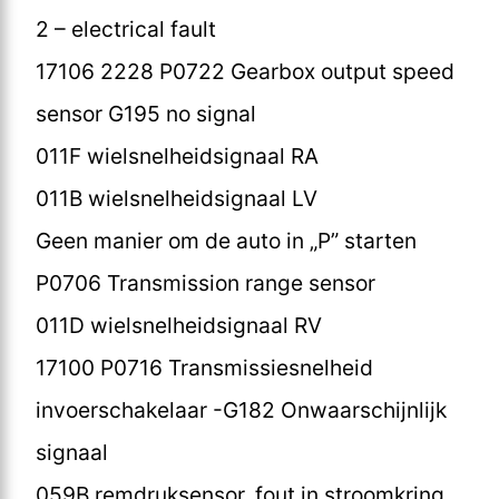
2 – electrical fault
17106 2228 P0722 Gearbox output speed
sensor G195 no signal
011F wielsnelheidsignaal RA
011B wielsnelheidsignaal LV
Geen manier om de auto in „P” starten
P0706 Transmission range sensor
011D wielsnelheidsignaal RV
17100 P0716 Transmissiesnelheid
invoerschakelaar -G182 Onwaarschijnlijk
signaal
059B remdruksensor, fout in stroomkring