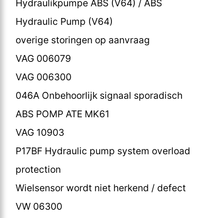
Hydraulikpumpe ABS (V64) / ABS
Hydraulic Pump (V64)
overige storingen op aanvraag
VAG 006079
VAG 006300
046A Onbehoorlijk signaal sporadisch
ABS POMP ATE MK61
VAG 10903
P17BF Hydraulic pump system overload
protection
Wielsensor wordt niet herkend / defect
VW 06300