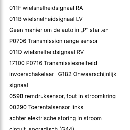
011F wielsnelheidsignaal RA
011B wielsnelheidsignaal LV
Geen manier om de auto in „P” starten
P0706 Transmission range sensor
011D wielsnelheidsignaal RV
17100 P0716 Transmissiesnelheid
invoerschakelaar -G182 Onwaarschijnlijk
signaal
059B remdruksensor, fout in stroomkring
00290 Toerentalsensor links
achter elektrische storing in stroom
circuit, sporadisch (G44)