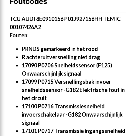
Foutcodes
TCU AUDI 8E0910156P 01J927156HH TEMIC
00107426A2
Fouten:
PRNDS gemarkeerd in het rood
R achteruitversnelling niet drag
17090 P0706 Snelheidssensor (F125)
Onwaarschijnlijk signaal
17099 P0715 Versnellingsbak invoer
snelheidssensor -G182 Elektrische fout in
het circuit
17100 P0716 Transmissiesnelheid
invoerschakelaar -G182 Onwaarschijnlijk
signaal
17101 P0717 Transmissie ingangssnelheid