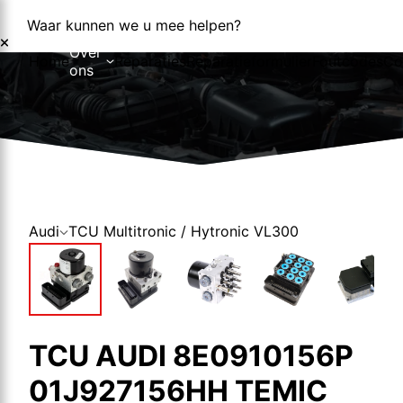
Waar kunnen we u mee helpen?
Over
Home
Reparaties
Reparatieformulier
Foutcodes
Co
ons
Over ons
Nieuws
Audi
TCU Multitronic / Hytronic VL300
TCU AUDI 8E0910156P
01J927156HH TEMIC