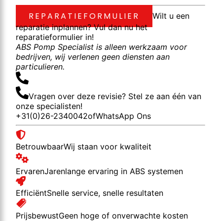
REPARATIEFORMULIER
Wilt u een
reparatie inplannen? Vul dan nu het
reparatieformulier in!
ABS Pomp Specialist is alleen werkzaam voor
bedrijven, wij verlenen geen diensten aan
particulieren.
Vragen over deze revisie? Stel ze aan één van
onze specialisten!
+31(0)26-2340042
of
WhatsApp Ons
Betrouwbaar
Wij staan voor kwaliteit
Ervaren
Jarenlange ervaring in ABS systemen
Efficiënt
Snelle service, snelle resultaten
Prijsbewust
Geen hoge of onverwachte kosten