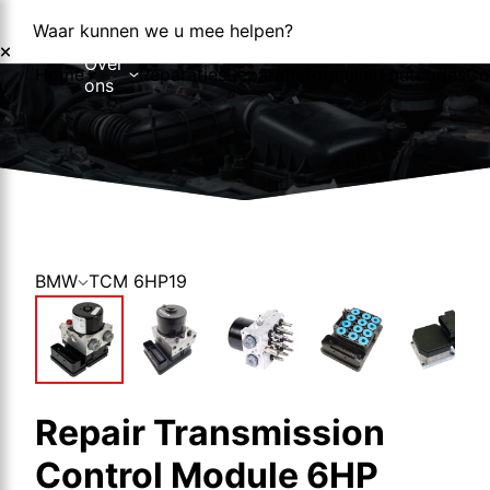
Waar kunnen we u mee helpen?
Over
Home
Reparaties
Reparatieformulier
Foutcodes
Co
ons
Over ons
Nieuws
BMW
TCM 6HP19
Repair Transmission
Control Module 6HP