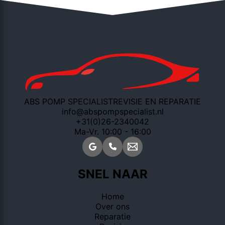
ABS POMP SPECIALIST
REVISIE EN REPARATIE
info@abspompspecialist.nl
+31(0)26-2340042
Ma-Vr. 10:00 - 16:00
SNEL NAAR
Home
Over ons
Reparatie