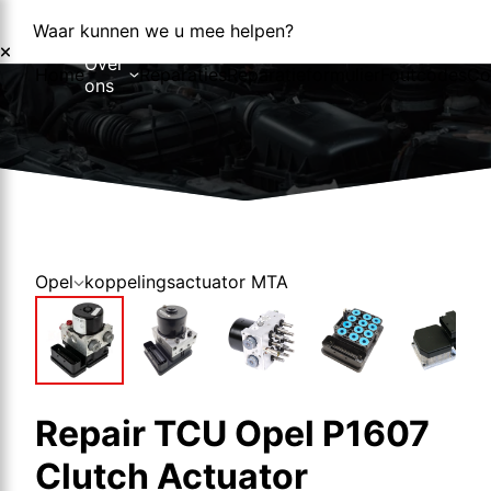
Waar kunnen we u mee helpen?
Over
Home
Reparaties
Reparatieformulier
Foutcodes
Co
ons
Over ons
Nieuws
Opel
koppelingsactuator MTA
Repair TCU Opel P1607
Clutch Actuator