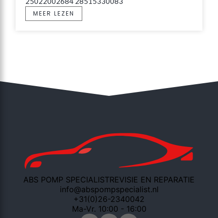
25022002684 28515330083
MEER LEZEN
ABS POMP SPECIALIST
REVISIE EN REPARATIE
info@abspompspecialist.nl
+31(0)26-2340042
Ma-Vr. 10:00 - 16:00