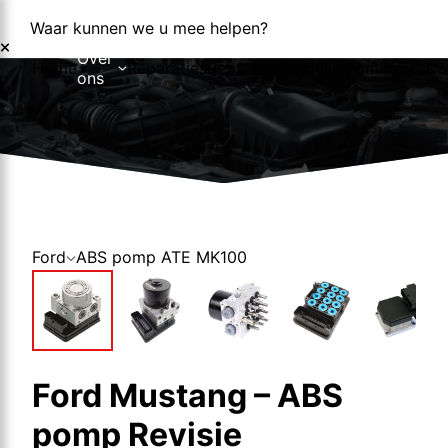
Waar kunnen we u mee helpen?
Over
Home
Reparaties
Reparatieformulier
Foutcodes
Co
ons
Over ons
Nieuws
Ford
ABS pomp ATE MK100
Ford Mustang – ABS
pomp Revisie