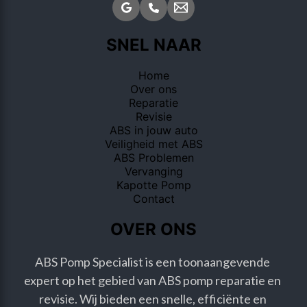
SNEL NAAR
Home
Over ons
Reparatie
Revisie
ABS in jouw auto
Veiligheid met ABS
ABS Problemen
Vervanging
Kapotte Pomp
Contact
OVER ONS
ABS Pomp Specialist is een toonaangevende 
expert op het gebied van ABS pomp reparatie en 
revisie. Wij bieden een snelle, efficiënte en 