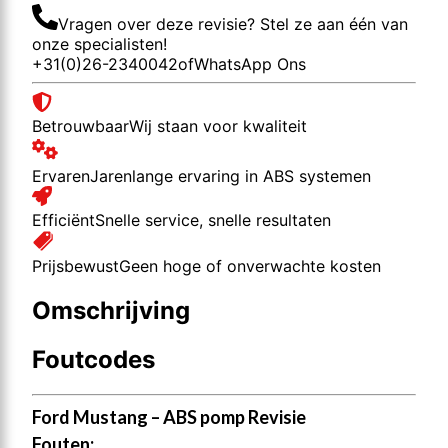
Vragen over deze revisie? Stel ze aan één van
onze specialisten!
+31(0)26-2340042
of
WhatsApp Ons
Betrouwbaar
Wij staan voor kwaliteit
Ervaren
Jarenlange ervaring in ABS systemen
Efficiënt
Snelle service, snelle resultaten
Prijsbewust
Geen hoge of onverwachte kosten
Omschrijving
Foutcodes
Ford Mustang – ABS pomp Revisie
Fouten: