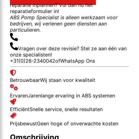
reparatie inplannen? Vul dan nu het
reparatieformulier in!
ABS Pomp Specialist is alleen werkzaam voor
bedrijven, wij verlenen geen diensten aan
particulieren.
Vragen over deze revisie? Stel ze aan één van
onze specialisten!
+31(0)26-2340042
of
WhatsApp Ons
Betrouwbaar
Wij staan voor kwaliteit
Ervaren
Jarenlange ervaring in ABS systemen
Efficiënt
Snelle service, snelle resultaten
Prijsbewust
Geen hoge of onverwachte kosten
Omschrijving