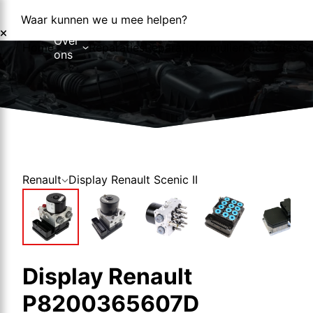
Waar kunnen we u mee helpen?
Over
Home
Reparaties
Reparatieformulier
Foutcodes
Co
ons
Over ons
Nieuws
Renault
Display Renault Scenic II
Display Renault
P8200365607D