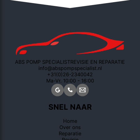
ABS POMP SPECIALIST
REVISIE EN REPARATIE
info@abspompspecialist.nl
+31(0)26-2340042
Ma-Vr. 10:00 - 16:00
SNEL NAAR
Home
Over ons
Reparatie
Revisie