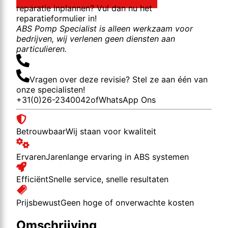
reparatie inplannen? Vul dan nu het
reparatieformulier in!
ABS Pomp Specialist is alleen werkzaam voor
bedrijven, wij verlenen geen diensten aan
particulieren.
Vragen over deze revisie? Stel ze aan één van
onze specialisten!
+31(0)26-2340042
of
WhatsApp Ons
Betrouwbaar
Wij staan voor kwaliteit
Ervaren
Jarenlange ervaring in ABS systemen
Efficiënt
Snelle service, snelle resultaten
Prijsbewust
Geen hoge of onverwachte kosten
Omschrijving