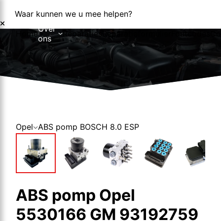
Waar kunnen we u mee helpen?
Over
Home
Reparaties
Reparatieformulier
Foutcodes
Co
ons
Over ons
Nieuws
Opel
ABS pomp BOSCH 8.0 ESP
ABS pomp Opel
5530166 GM 93192759