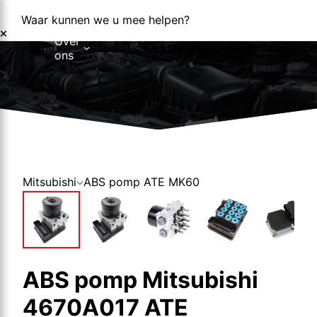
Waar kunnen we u mee helpen?
Over
Home
Reparaties
Reparatieformulier
Foutcodes
Co
ons
Over ons
Nieuws
Mitsubishi
ABS pomp ATE MK60
ABS pomp Mitsubishi
4670A017 ATE