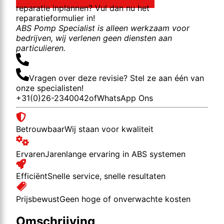
reparatie inplannen? Vul dan nu het
reparatieformulier in!
ABS Pomp Specialist is alleen werkzaam voor
bedrijven, wij verlenen geen diensten aan
particulieren.
Vragen over deze revisie? Stel ze aan één van
onze specialisten!
+31(0)26-2340042
of
WhatsApp Ons
Betrouwbaar
Wij staan voor kwaliteit
Ervaren
Jarenlange ervaring in ABS systemen
Efficiënt
Snelle service, snelle resultaten
Prijsbewust
Geen hoge of onverwachte kosten
Omschrijving