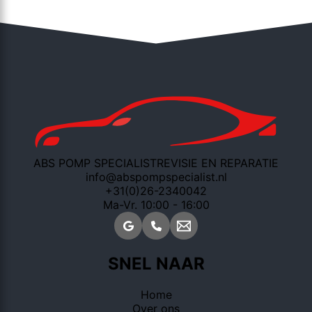
ABS POMP SPECIALIST
REVISIE EN REPARATIE
info@abspompspecialist.nl
+31(0)26-2340042
Ma-Vr. 10:00 - 16:00
SNEL NAAR
Home
Over ons