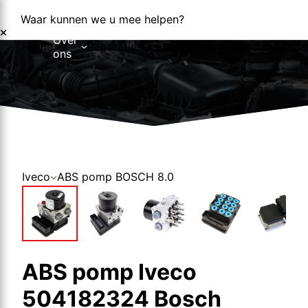
Waar kunnen we u mee helpen?
Over
Home
Reparaties
Reparatieformulier
Foutcodes
Co
ons
Over ons
Nieuws
Iveco
ABS pomp BOSCH 8.0
ABS pomp Iveco
504182324 Bosch