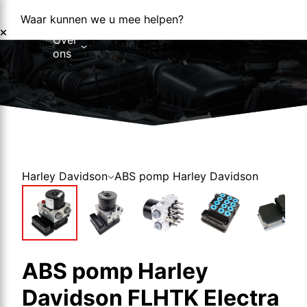
Waar kunnen we u mee helpen?
Over
Home
Reparaties
Reparatieformulier
Foutcodes
Co
ons
Over ons
Nieuws
Harley Davidson
ABS pomp Harley Davidson
ABS pomp Harley
Davidson FLHTK Electra