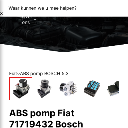
Waar kunnen we u mee helpen?
Over
Home
Reparaties
Reparatieformulier
Foutcodes
Co
ons
Over ons
Nieuws
Fiat
ABS pomp BOSCH 5.3
ABS pomp Fiat
71719432 Bosch