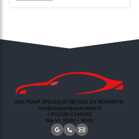
ABS POMP SPECIALIST
REVISIE EN REPARATIE
info@abspompspecialist.nl
+31(0)26-2340042
Ma-Vr. 10:00 - 16:00