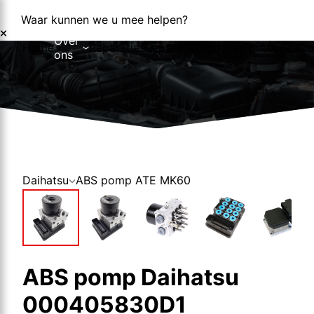
Waar kunnen we u mee helpen?
Over
Home
Reparaties
Reparatieformulier
Foutcodes
Co
ons
Over ons
Nieuws
Daihatsu
ABS pomp ATE MK60
ABS pomp Daihatsu
000405830D1