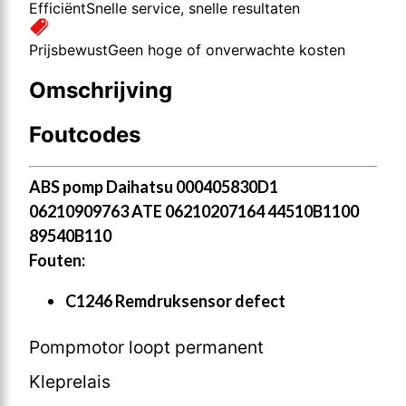
Efficiënt
Snelle service, snelle resultaten
Prijsbewust
Geen hoge of onverwachte kosten
Omschrijving
Foutcodes
ABS pomp Daihatsu 000405830D1
06210909763 ATE 06210207164 44510B1100
89540B110
Fouten:
C1246 Remdruksensor defect
Pompmotor loopt permanent
Kleprelais