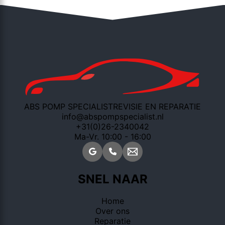
ABS POMP SPECIALIST
REVISIE EN REPARATIE
info@abspompspecialist.nl
+31(0)26-2340042
Ma-Vr. 10:00 - 16:00
SNEL NAAR
Home
Over ons
Reparatie