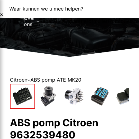
Waar kunnen we u mee helpen?
Over
Home
Reparaties
Reparatieformulier
Foutcodes
Co
ons
Over ons
Nieuws
Citroen
ABS pomp ATE MK20
ABS pomp Citroen
9632539480