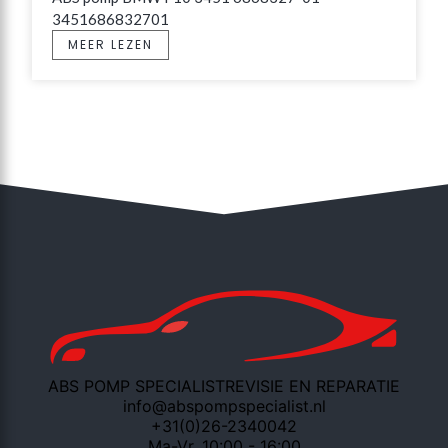
3451686832701
MEER LEZEN
ABS POMP SPECIALIST
REVISIE EN REPARATIE
info@abspompspecialist.nl
+31(0)26-2340042
Ma-Vr. 10:00 - 16:00