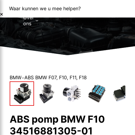
Waar kunnen we u mee helpen?
Over
Home
Reparaties
Reparatieformulier
Foutcodes
Co
ons
Over ons
Nieuws
BMW
ABS BMW F07, F10, F11, F18
ABS pomp BMW F10
34516881305-01