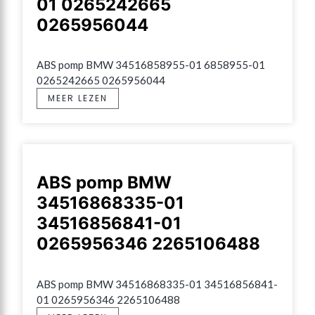
01 0265242665
0265956044
ABS pomp BMW 34516858955-01 6858955-01 
0265242665 0265956044
MEER LEZEN
ABS pomp BMW
34516868335-01
34516856841-01
0265956346 2265106488
ABS pomp BMW 34516868335-01 34516856841-
01 0265956346 2265106488