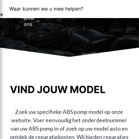
Waar kunnen we u mee helpen?
Over
Home
Reparaties
Reparatieformulier
Foutcodes
Co
ons
Over ons
Nieuws
VIND JOUW MODEL
Zoek uw specifieke ABS pomp model op onze 
website. Voer eenvoudig het onderdeelnummer 
van uw ABS pomp in of zoek op uw model auto en 
ontdek de reparatiekosten. Wij bieden reparaties 