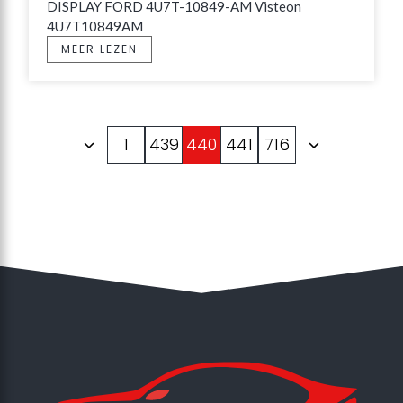
DISPLAY FORD 4U7T-10849-AM Visteon 
4U7T10849AM
MEER LEZEN
1
439
440
441
716