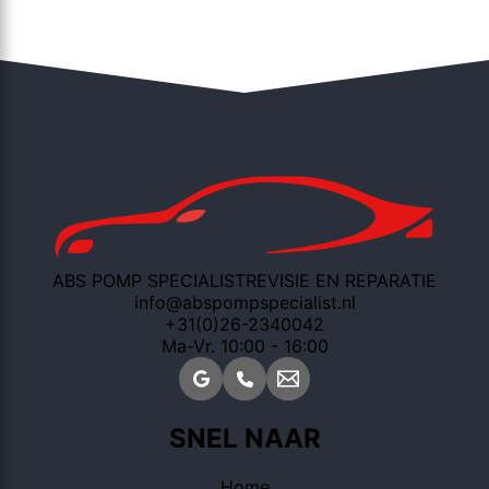
ABS POMP SPECIALIST
REVISIE EN REPARATIE
info@abspompspecialist.nl
+31(0)26-2340042
Ma-Vr. 10:00 - 16:00
SNEL NAAR
Home