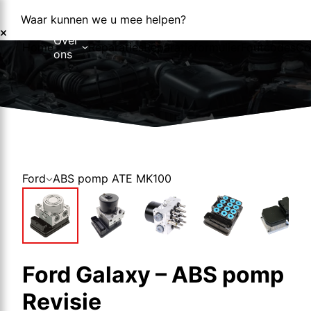
Waar kunnen we u mee helpen?
Over
Home
Reparaties
Reparatieformulier
Foutcodes
Co
ons
Over ons
Nieuws
Ford
ABS pomp ATE MK100
Ford Galaxy – ABS pomp
Revisie