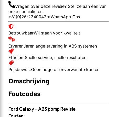
Vragen over deze revisie? Stel ze aan één van
onze specialisten!
+31(0)26-2340042
of
WhatsApp Ons
Betrouwbaar
Wij staan voor kwaliteit
Ervaren
Jarenlange ervaring in ABS systemen
Efficiënt
Snelle service, snelle resultaten
Prijsbewust
Geen hoge of onverwachte kosten
Omschrijving
Foutcodes
Ford Galaxy – ABS pomp Revisie
Fouten: