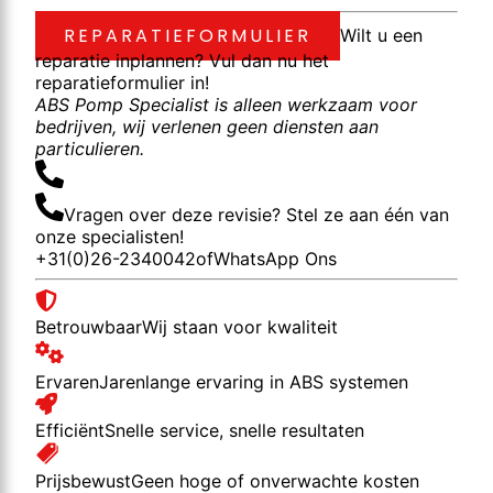
REPARATIEFORMULIER
Wilt u een
reparatie inplannen? Vul dan nu het
reparatieformulier in!
ABS Pomp Specialist is alleen werkzaam voor
bedrijven, wij verlenen geen diensten aan
particulieren.
Vragen over deze revisie? Stel ze aan één van
onze specialisten!
+31(0)26-2340042
of
WhatsApp Ons
Betrouwbaar
Wij staan voor kwaliteit
Ervaren
Jarenlange ervaring in ABS systemen
Efficiënt
Snelle service, snelle resultaten
Prijsbewust
Geen hoge of onverwachte kosten