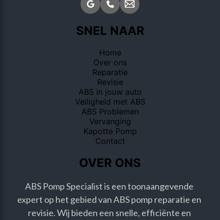
SNEL NAAR
Home
Over ons
Reparatie
Revisie
ABS in jouw auto
Veiligheid met ABS
ABS Problemen
Vervanging
Kapotte Pomp
Contact
OVER ONS
ABS Pomp Specialist is een toonaangevende 
expert op het gebied van ABS pomp reparatie en 
revisie. Wij bieden een snelle, efficiënte en 