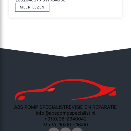
MEER LEZEN
ABS POMP SPECIALIST
REVISIE EN REPARATIE
info@abspompspecialist.nl
+31(0)26-2340042
Ma-Vr. 10:00 - 16:00