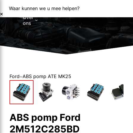
Waar kunnen we u mee helpen?
Over
Home
Reparaties
Reparatieformulier
Foutcodes
Co
ons
Over ons
Nieuws
Ford
ABS pomp ATE MK25
ABS pomp Ford
2M512C285BD