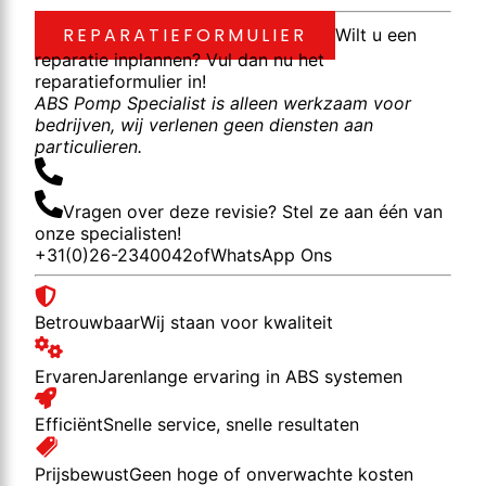
REPARATIEFORMULIER
Wilt u een
reparatie inplannen? Vul dan nu het
reparatieformulier in!
ABS Pomp Specialist is alleen werkzaam voor
bedrijven, wij verlenen geen diensten aan
particulieren.
Vragen over deze revisie? Stel ze aan één van
onze specialisten!
+31(0)26-2340042
of
WhatsApp Ons
Betrouwbaar
Wij staan voor kwaliteit
Ervaren
Jarenlange ervaring in ABS systemen
Efficiënt
Snelle service, snelle resultaten
Prijsbewust
Geen hoge of onverwachte kosten