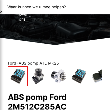
Waar kunnen we u mee helpen?
Over
Home
Reparaties
Reparatieformulier
Foutcodes
Co
ons
Over ons
Nieuws
Ford
ABS pomp ATE MK25
ABS pomp Ford
2M512C285AC