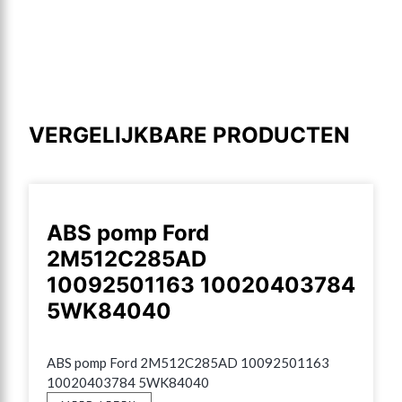
VERGELIJKBARE PRODUCTEN
ABS pomp Ford
2M512C285AD
10092501163 10020403784
5WK84040
ABS pomp Ford 2M512C285AD 10092501163 
10020403784 5WK84040