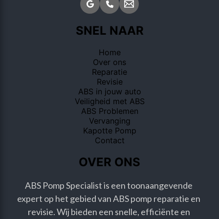
SNEL NAAR
Home
Over ons
Reparatie
Revisie
ABS in jouw auto
Veiligheid met ABS
ABS Problemen
Vervanging
Kapotte Pomp
Contact
OVER ONS
ABS Pomp Specialist is een toonaangevende 
expert op het gebied van ABS pomp reparatie en 
revisie. Wij bieden een snelle, efficiënte en 