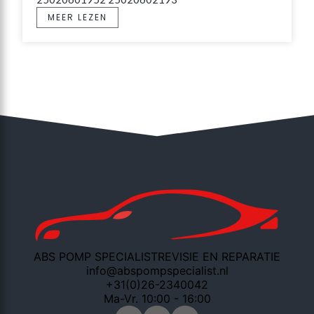
MEER LEZEN
ABS POMP SPECIALIST
REVISIE EN REPARATIE
info@abspompspecialist.nl
+31(0)26-2340042
Ma-Vr. 10:00 - 16:00