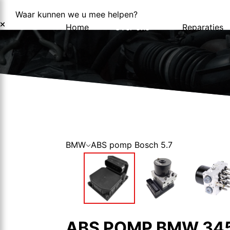
Waar kunnen we u mee helpen?
Home
Over ons
Reparaties
Over ons
Nieuws
BMW
ABS pomp Bosch 5.7
ABS POMP BMW 345