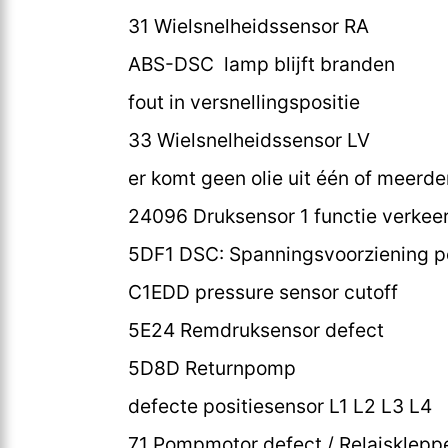
31 Wielsnelheidssensor RA
ABS-DSC lamp blijft branden
fout in versnellingspositie
33 Wielsnelheidssensor LV
er komt geen olie uit één of meerd
24096 Druksensor 1 functie verkee
5DF1 DSC: Spanningsvoorziening po
C1EDD pressure sensor cutoff
5E24 Remdruksensor defect
5D8D Returnpomp
defecte positiesensor L1 L2 L3 L4
71 Pompmotor defect / Relaisklepp