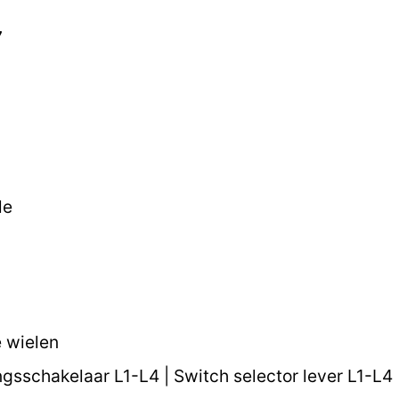
7
le
e wielen
sschakelaar L1-L4 | Switch selector lever L1-L4