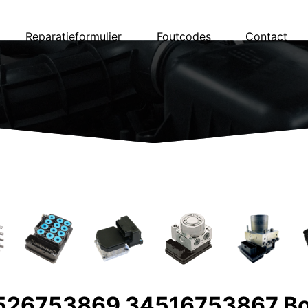
Reparatieformulier
Foutcodes
Contact
26753869 34516753867 B