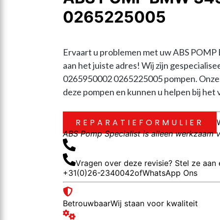
0265225005
Ervaart u problemen met uw ABS POMP
aan het juiste adres! Wij zijn gespecia
0265950002 0265225005 pompen. Onze er
deze pompen en kunnen u helpen bij het v
REPARATIEFORMULIER
ABS Pomp Specialist is alleen werkzaam vo
Vragen over deze revisie? Stel ze aan 
+31(0)26-2340042
of
WhatsApp Ons
Betrouwbaar
Wij staan voor kwaliteit