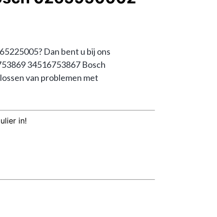
25005? Dan bent u bij ons 
26753869 34516753867 Bosch 
ossen van problemen met 
lier in!