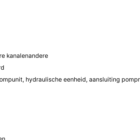
ere kanalenandere
rd
mpunit, hydraulische eenheid, aansluiting pomp
en