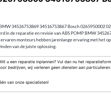
 BMW 34526753869 34516753867 Bosch 0265950002 02652
liseerd in de reparatie en revisie van ABS POMP BMW 345
varen monteurs hebben jarenlange ervaring met het opl
inden van de juiste oplossing.
Wilt u een reparatie inplannen? Vul dan nu het reparatieformu
or bedrijven, wij verlenen geen diensten aan particulieren.
één van onze specialisten!