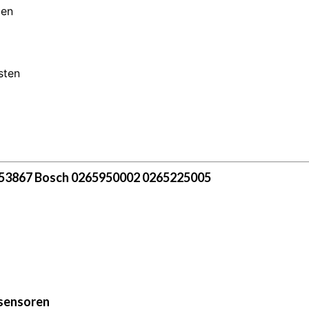
men
sten
3867 Bosch 0265950002 0265225005
ssensoren