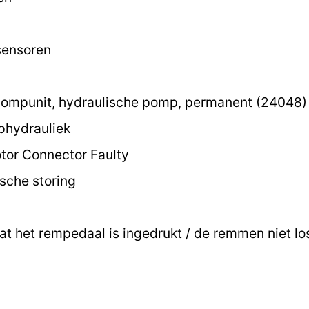
sensoren
ompunit, hydraulische pomp, permanent (24048)
hydrauliek
or Connector Faulty
ische storing
at het rempedaal is ingedrukt / de remmen niet lo