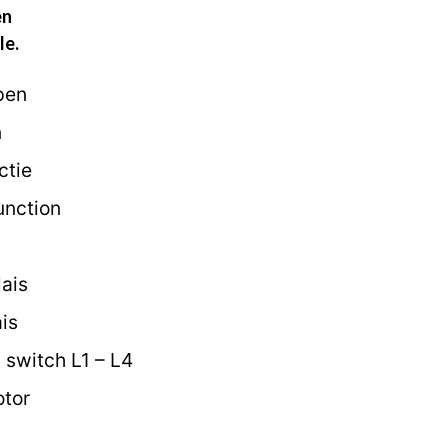
en
le.
pen
n
ctie
unction
ais
is
switch L1 – L4
tor