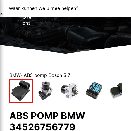
Waar kunnen we u mee helpen?
Over
Home
Reparaties
Reparatieformulier
Foutcodes
Co
ons
Over ons
Nieuws
BMW
ABS pomp Bosch 5.7
ABS POMP BMW
34526756779