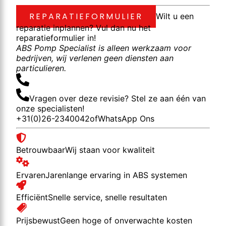
REPARATIEFORMULIER
Wilt u een
reparatie inplannen? Vul dan nu het
reparatieformulier in!
ABS Pomp Specialist is alleen werkzaam voor
bedrijven, wij verlenen geen diensten aan
particulieren.
Vragen over deze revisie? Stel ze aan één van
onze specialisten!
+31(0)26-2340042
of
WhatsApp Ons
Betrouwbaar
Wij staan voor kwaliteit
Ervaren
Jarenlange ervaring in ABS systemen
Efficiënt
Snelle service, snelle resultaten
Prijsbewust
Geen hoge of onverwachte kosten