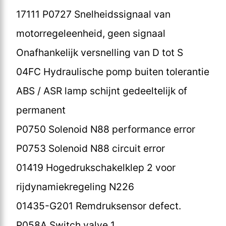
17111 P0727 Snelheidssignaal van
motorregeleenheid, geen signaal
Onafhankelijk versnelling van D tot S
04FC Hydraulische pomp buiten tolerantie
ABS / ASR lamp schijnt gedeeltelijk of
permanent
P0750 Solenoid N88 performance error
P0753 Solenoid N88 circuit error
01419 Hogedrukschakelklep 2 voor
rijdynamiekregeling N226
01435-G201 Remdruksensor defect.
P058A Switch valve 1