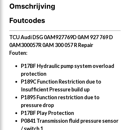
Omschrijving
Foutcodes
TCU Audi DSG 0AM927769D 0AM 927 769 D
0AM300057R 0AM 300 057 R Repair
Fouten:
P17BF Hydraulic pump system overload
protection
P189C Function Restriction due to
Insufficient Pressure build up
P1895 Function restriction due to
pressure drop
P17BF Play Protection
P0841 Transmission fluid pressure sensor
/ switch 1