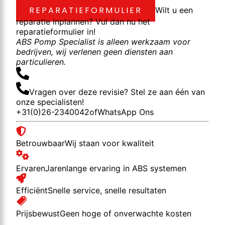
REPARATIEFORMULIER
Wilt u een
reparatie inplannen? Vul dan nu het
reparatieformulier in!
ABS Pomp Specialist is alleen werkzaam voor
bedrijven, wij verlenen geen diensten aan
particulieren.
Vragen over deze revisie? Stel ze aan één van
onze specialisten!
+31(0)26-2340042
of
WhatsApp Ons
Betrouwbaar
Wij staan voor kwaliteit
Ervaren
Jarenlange ervaring in ABS systemen
Efficiënt
Snelle service, snelle resultaten
Prijsbewust
Geen hoge of onverwachte kosten