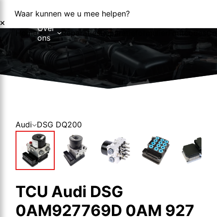
Waar kunnen we u mee helpen?
Over
Home
Reparaties
Reparatieformulier
Foutcodes
Co
ons
Over ons
Nieuws
Audi
DSG DQ200
TCU Audi DSG
0AM927769D 0AM 927