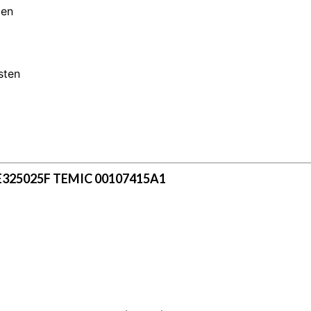
men
sten
E325025F TEMIC 00107415A1