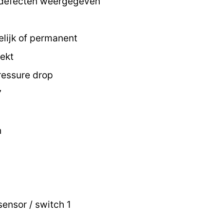
 defecten weergegeven
elijk of permanent
ekt
ressure drop
7
h
ensor / switch 1