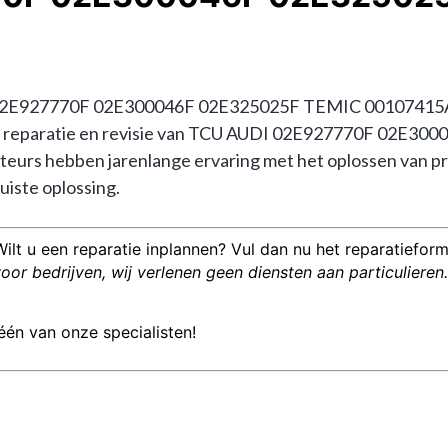
02E927770F 02E300046F 02E325025F TEMIC 00107415A1? 
in de reparatie en revisie van TCU AUDI 02E927770F 02E
urs hebben jarenlange ervaring met het oplossen van p
uiste oplossing.
Wilt u een reparatie inplannen? Vul dan nu het reparatieformu
or bedrijven, wij verlenen geen diensten aan particulieren.
één van onze specialisten!