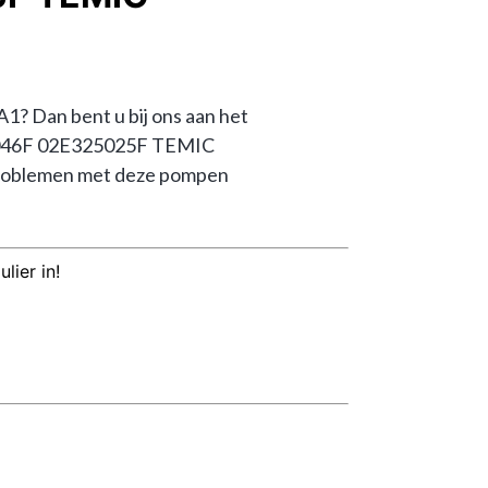
Dan bent u bij ons aan het 
300046F 02E325025F TEMIC 
roblemen met deze pompen 
lier in!