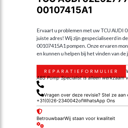
00107415A1
Ervaart u problemen met uw TCU AUDI 
juiste adres! Wij zijn gespecialiseerd 
00107415A1 pompen. Onze ervaren monte
en kunnen u helpen bij het vinden van de j
REPARATIEFORMULIER
ABS Pomp Specialist is alleen werkzaam vo
Vragen over deze revisie? Stel ze aan 
+31(0)26-2340042
of
WhatsApp Ons
Betrouwbaar
Wij staan voor kwaliteit