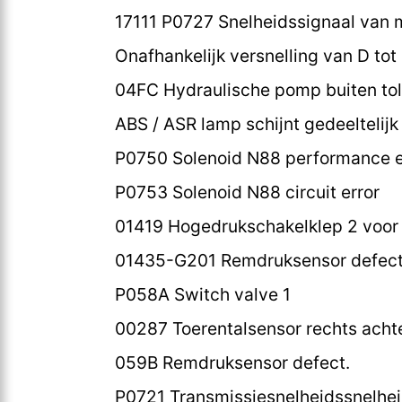
17111 P0727 Snelheidssignaal van 
Onafhankelijk versnelling van D tot
04FC Hydraulische pomp buiten tol
ABS / ASR lamp schijnt gedeeltelij
P0750 Solenoid N88 performance e
P0753 Solenoid N88 circuit error
01419 Hogedrukschakelklep 2 voor
01435-G201 Remdruksensor defect
P058A Switch valve 1
00287 Toerentalsensor rechts achter
059B Remdruksensor defect.
P0721 Transmissiesnelheidssnelheid