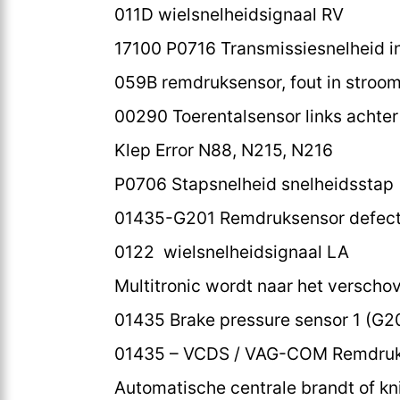
011D wielsnelheidsignaal RV
17100 P0716 Transmissiesnelheid i
059B remdruksensor, fout in stroom
00290 Toerentalsensor links achter 
Klep Error N88, N215, N216
P0706 Stapsnelheid snelheidsstap (
01435-G201 Remdruksensor defect;
0122 wielsnelheidsignaal LA
Multitronic wordt naar het versch
01435 Brake pressure sensor 1 (G2
01435 – VCDS / VAG-COM Remdruk 
Automatische centrale brandt of kn