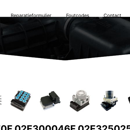
Reparatieformulier
Foutcodes
Contact
70F 02E300046F 02E32502