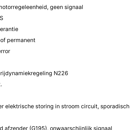
motorregeleenheid, geen signaal
 S
erantie
k of permanent
rror
 rijdynamiekregeling N226
.
 elektrische storing in stroom circuit, sporadisc
 afzender (G195), onwaarschijnlijk signaal