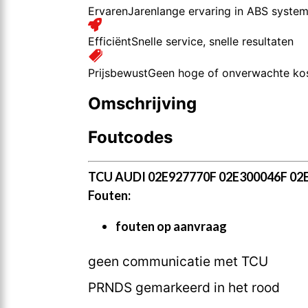
Ervaren
Jarenlange ervaring in ABS syste
Efficiënt
Snelle service, snelle resultaten
Prijsbewust
Geen hoge of onverwachte ko
Omschrijving
Foutcodes
TCU AUDI 02E927770F 02E300046F 02
Fouten:
fouten op aanvraag
geen communicatie met TCU
PRNDS gemarkeerd in het rood