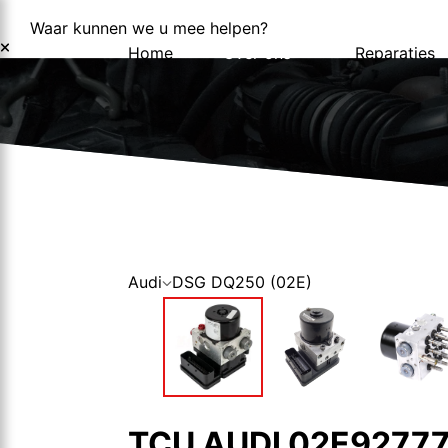
Waar kunnen we u mee helpen?
Home
Over ons
Reparaties
Over ons
Nieuws
Audi
DSG DQ250 (02E)
TCU AUDI 02E9277