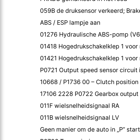
059B de druksensor verkeerd; Brak
ABS / ESP lampje aan
01276 Hydraulische ABS-pomp (V6
01418 Hogedrukschakelklep 1 voor
01421 Hogedrukschakelklep 1 voor 
P0721 Output speed sensor circuit 
10668 / P1736 00 – Clutch position s
17106 2228 P0722 Gearbox output 
011F wielsnelheidsignaal RA
011B wielsnelheidsignaal LV
Geen manier om de auto in „P” star