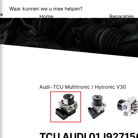
Waar kunnen we u mee helpen?
Home
Over ons
Reparaties
Over ons
Nieuws
Audi
TCU Multitronic / Hytronic V30
TCU AUDI 01J9271