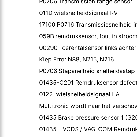
P0706 Transmission range sensor
011D wielsnelheidsignaal RV
17100 P0716 Transmissiesnelheid i
059B remdruksensor, fout in stroom
00290 Toerentalsensor links achter 
Klep Error N88, N215, N216
P0706 Stapsnelheid snelheidsstap (
01435-G201 Remdruksensor defect;
0122 wielsnelheidsignaal LA
Multitronic wordt naar het versch
01435 Brake pressure sensor 1 (G2
01435 – VCDS / VAG-COM Remdruk 