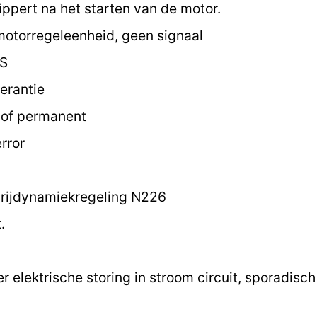
ippert na het starten van de motor.
motorregeleenheid, geen signaal
 S
erantie
k of permanent
rror
 rijdynamiekregeling N226
.
 elektrische storing in stroom circuit, sporadisc