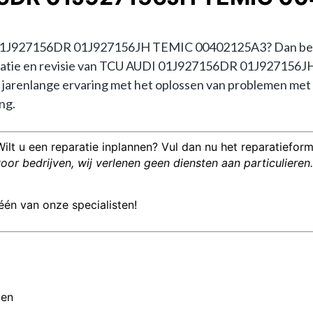
1J927156DR 01J927156JH TEMIC 00402125A3? Dan bent u 
reparatie en revisie van TCU AUDI 01J927156DR 01J92715
arenlange ervaring met het oplossen van problemen met
ng.
Wilt u een reparatie inplannen? Vul dan nu het reparatieformu
or bedrijven, wij verlenen geen diensten aan particulieren.
één van onze specialisten!
men