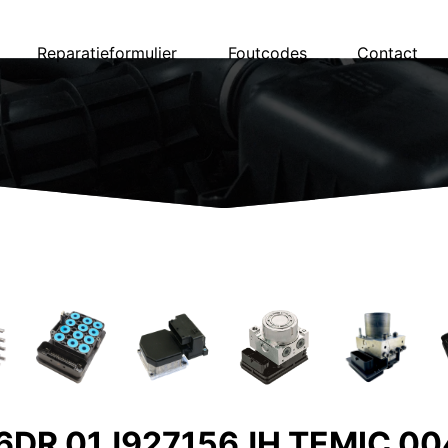
Reparatieformulier
Foutcodes
Contact
56DR 01J927156JH TEMIC 0