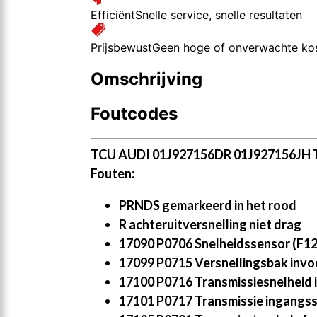
Efficiënt
Snelle service, snelle resultaten
Prijsbewust
Geen hoge of onverwachte ko
Omschrijving
Foutcodes
TCU AUDI 01J927156DR 01J927156JH
Fouten:
PRNDS gemarkeerd in het rood
R achteruitversnelling niet drag
17090 P0706 Snelheidssensor (F125
17099 P0715 Versnellingsbak invoer
17100 P0716 Transmissiesnelheid i
17101 P0717 Transmissie ingangss