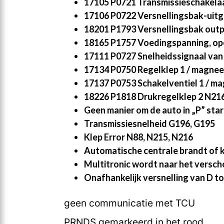
17105 P0721 Transmissieschakelaar
17106 P0722 Versnellingsbak-uitg
18201 P1793 Versnellingsbak outp
18165 P1757 Voedingspanning, ope
17111 P0727 Snelheidssignaal van
17134 P0750 Regelklep 1 / magneet
17137 P0753 Schakelventiel 1 / ma
18226 P1818 Drukregelklep 2 N216
Geen manier om de auto in „P” sta
Transmissiesnelheid G196, G195
Klep Error N88, N215, N216
Automatische centrale brandt of k
Multitronic wordt naar het vers
Onafhankelijk versnelling van D to
geen communicatie met TCU
PRNDS gemarkeerd in het rood