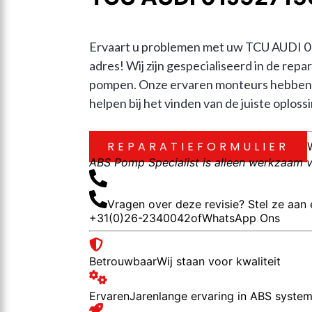
Ervaart u problemen met uw TCU AUDI 0
adres! Wij zijn gespecialiseerd in de 
pompen. Onze ervaren monteurs hebben j
helpen bij het vinden van de juiste oplossi
REPARATIEFORMULIER
ABS Pomp Specialist is alleen werkzaam vo
Vragen over deze revisie? Stel ze aan 
+31(0)26-2340042
of
WhatsApp Ons
Betrouwbaar
Wij staan voor kwaliteit
Ervaren
Jarenlange ervaring in ABS syste