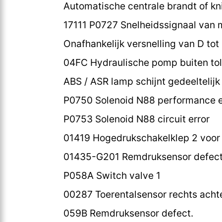
Automatische centrale brandt of kn
17111 P0727 Snelheidssignaal van 
Onafhankelijk versnelling van D tot
04FC Hydraulische pomp buiten tol
ABS / ASR lamp schijnt gedeeltelij
P0750 Solenoid N88 performance e
P0753 Solenoid N88 circuit error
01419 Hogedrukschakelklep 2 voor
01435-G201 Remdruksensor defect
P058A Switch valve 1
00287 Toerentalsensor rechts achter
059B Remdruksensor defect.