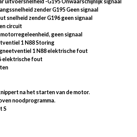
 uitvoersnelheid -G195 Onwaarschijnlijk signaal
angssnelheid zender G195 Geen signaal
ut snelheid zender G196 geen signaal
n circuit
 motorregeleenheid, geen signaal
ventiel 1 N88 Storing
gneetventiel 1 N88 elektrische fout
 elektrische fout
rten
nippert na het starten van de motor.
choven noodprogramma.
t S