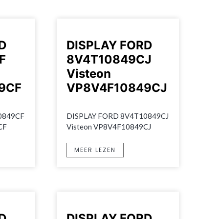
D
DISPLAY FORD
F
8V4T10849CJ
Visteon
9CF
VP8V4F10849CJ
849CF 
DISPLAY FORD 8V4T10849CJ 
CF
Visteon VP8V4F10849CJ
MEER LEZEN
D
DISPLAY FORD