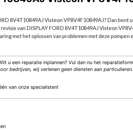
RD 8V4T10849AJ Visteon VP8V4F10849AJ? Dan bent u bij 
ie en revisie van DISPLAY FORD 8V4T10849AJ Visteon VP
ring met het oplossen van problemen met deze pompen en 
Wilt u een reparatie inplannen? Vul dan nu het reparatieformu
or bedrijven, wij verlenen geen diensten aan particulieren.
één van onze specialisten!
men