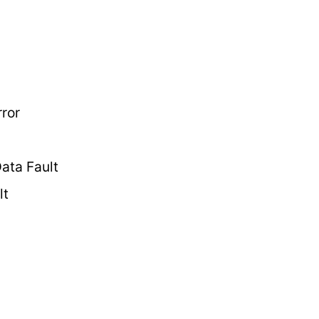
rror
ata Fault
lt