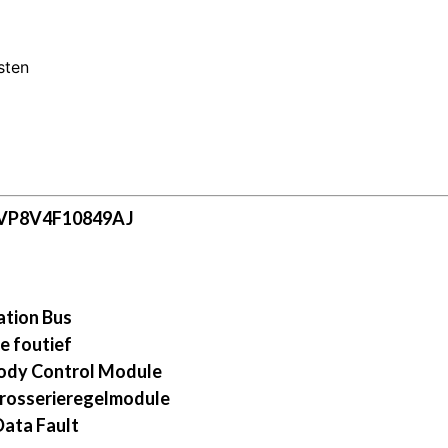
sten
 VP8V4F10849AJ
tion Bus
e foutief
ody Control Module
rosserieregelmodule
ata Fault