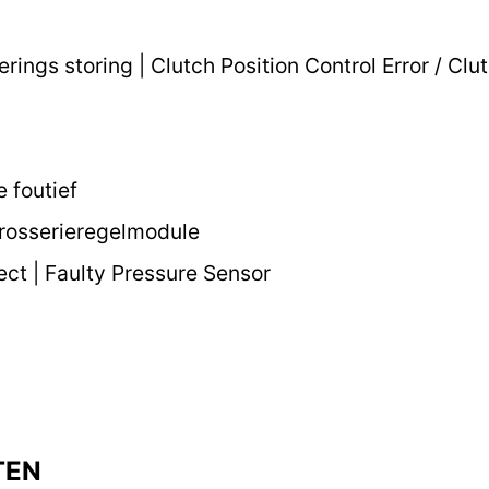
ings storing | Clutch Position Control Error / Clu
 foutief
rosserieregelmodule
ect | Faulty Pressure Sensor
TEN