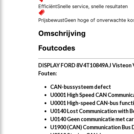
Efficiënt
Snelle service, snelle resultaten
Prijsbewust
Geen hoge of onverwachte ko
Omschrijving
Foutcodes
DISPLAY FORD 8V4T10849AJ Visteon
Fouten:
CAN-bussysteem defect
U0001 High Speed CAN Communica
U0001 High-speed CAN-bus functi
U0140 Lost Communication with B
U0140 Geen communicatie met car
U1900 (CAN) Communication Bus D