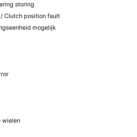
ring storing
/ Clutch position fault
ngseenheid mogelijk
rror
e wielen