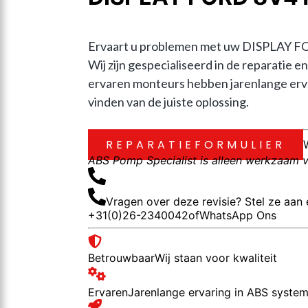
Ervaart u problemen met uw DISPLAY FO
Wij zijn gespecialiseerd in de reparat
ervaren monteurs hebben jarenlange erva
vinden van de juiste oplossing.
REPARATIEFORMULIER
ABS Pomp Specialist is alleen werkzaam vo
Vragen over deze revisie? Stel ze aan 
+31(0)26-2340042
of
WhatsApp Ons
Betrouwbaar
Wij staan voor kwaliteit
Ervaren
Jarenlange ervaring in ABS syste