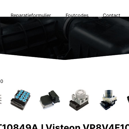
Reparatieformulier
Foutcodes
Contact
10
T10849AJ Visteon VP8V4F1