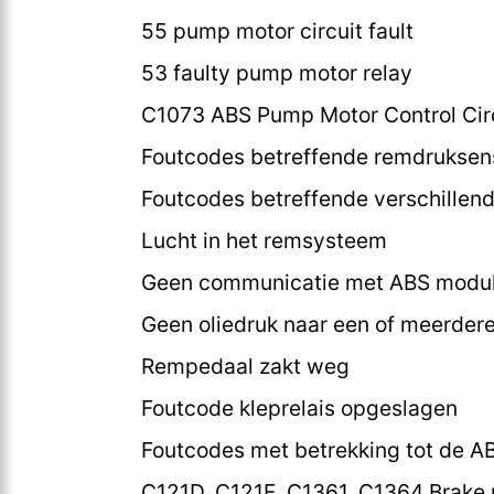
55 pump motor circuit fault
53 faulty pump motor relay
C1073 ABS Pump Motor Control Cir
Foutcodes betreffende remdruksen
Foutcodes betreffende verschille
Lucht in het remsysteem
Geen communicatie met ABS modu
Geen oliedruk naar een of meerder
Rempedaal zakt weg
Foutcode kleprelais opgeslagen
Foutcodes met betrekking tot de 
C121D, C121E, C1361, C1364 Brake p