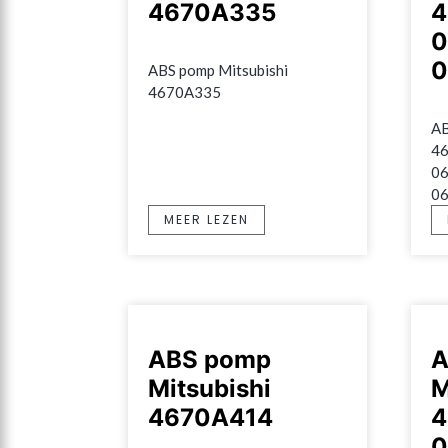
4670A335
4
0
0
ABS pomp Mitsubishi 
4670A335
AB
46
06
0
MEER LEZEN
ABS pomp
A
Mitsubishi
M
4670A414
4
0