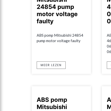
24854 pump
4
motor voltage
0
faulty
0
ABS pomp Mitsubishi 24854 
AB
pump motor voltage faulty
46
06
0
MEER LEZEN
ABS pomp
A
Mitsubishi
M