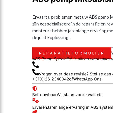
Ervaart u problemen met uw ABS pomp Mits
zijn gespecialiseerd in de reparatie en 
monteurs hebben jarenlange ervaring met
de juiste oplossing.
REPARATIEFORMULIER
ABS Pomp Specialist is alleen werkzaam vo
Vragen over deze revisie? Stel ze aan 
+31(0)26-2340042
of
WhatsApp Ons
Betrouwbaar
Wij staan voor kwaliteit
Ervaren
Jarenlange ervaring in ABS syste