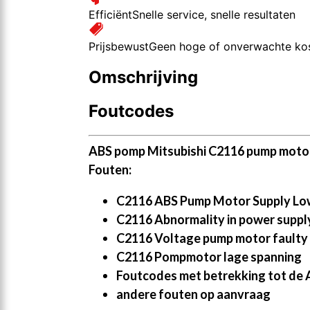
Efficiënt
Snelle service, snelle resultaten
Prijsbewust
Geen hoge of onverwachte ko
Omschrijving
Foutcodes
ABS pomp Mitsubishi C2116 pump motor
Fouten:
C2116 ABS Pump Motor Supply Lo
C2116 Abnormality in power suppl
C2116 Voltage pump motor faulty
C2116 Pompmotor lage spanning
Foutcodes met betrekking tot d
andere fouten op aanvraag