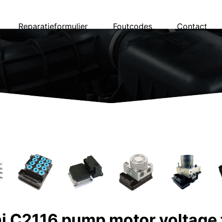
Reparatieformulier
Foutcodes
Contact
 C2116 pump motor voltage 