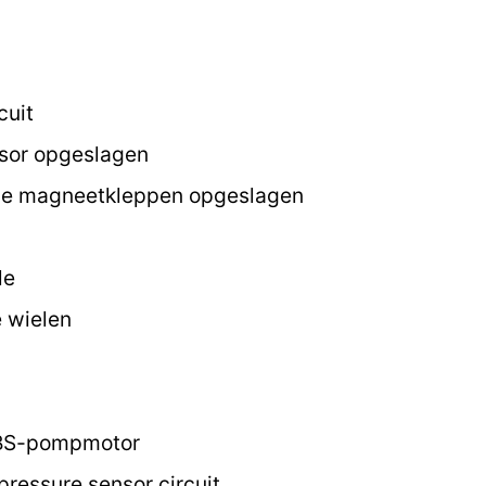
cuit
sor opgeslagen
nde magneetkleppen opgeslagen
le
e wielen
ABS-pompmotor
ressure sensor circuit