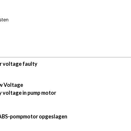
sten
 voltage faulty
w Voltage
y voltage in pump motor
e ABS-pompmotor opgeslagen