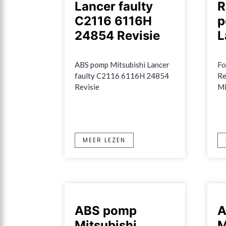
Lancer faulty
R
C2116 6116H
p
24854 Revisie
L
ABS pomp Mitsubishi Lancer 
Fo
faulty C2116 6116H 24854 
Re
Revisie
Mi
MEER LEZEN
ABS pomp
A
Mitsubishi
M