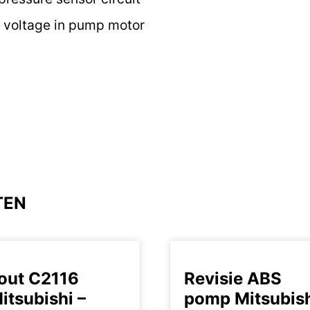
 voltage in pump motor
TEN
out C2116
Revisie ABS
itsubishi –
pomp Mitsubis