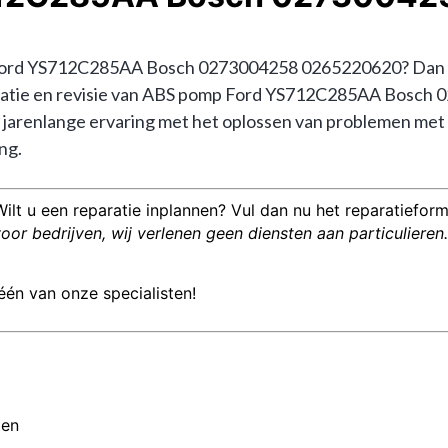
ord YS712C285AA Bosch 0273004258 0265220620? Dan bent 
eparatie en revisie van ABS pomp Ford YS712C285AA Bosc
arenlange ervaring met het oplossen van problemen met
ng.
Wilt u een reparatie inplannen? Vul dan nu het reparatieformu
or bedrijven, wij verlenen geen diensten aan particulieren.
één van onze specialisten!
men