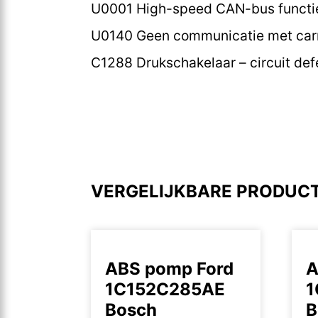
U0001 High-speed CAN-bus functie
U0140 Geen communicatie met car
C1288 Drukschakelaar – circuit def
VERGELIJKBARE PRODUC
ABS pomp Ford
A
1C152C285AE
1
Bosch
B