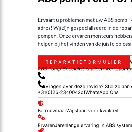
Ervaart u problemen met uw ABS pomp F
adres! Wij zijn gespecialiseerd in de r
pompen. Onze ervaren monteurs hebben j
helpen bij het vinden van de juiste oplossi
REPARATIEFORMULIER
ABS Pomp Specialist is alleen werkzaam vo
Vragen over deze revisie? Stel ze aan 
+31(0)26-2340042
of
WhatsApp Ons
Betrouwbaar
Wij staan voor kwaliteit
Ervaren
Jarenlange ervaring in ABS syste