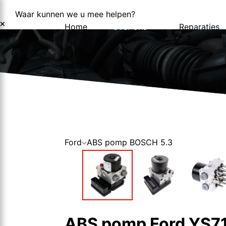
Waar kunnen we u mee helpen?
Home
Over ons
Reparaties
Over ons
Nieuws
Ford
ABS pomp BOSCH 5.3
ABS pomp Ford YS