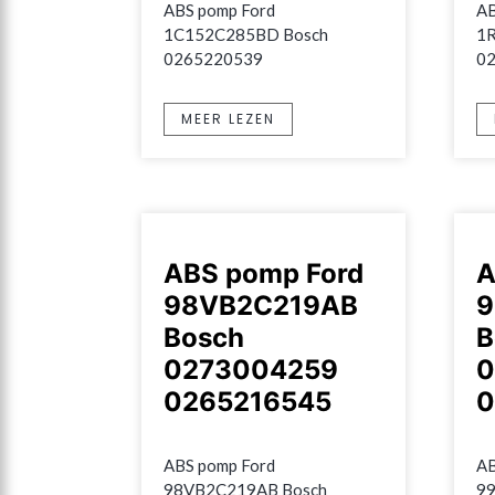
ABS pomp Ford 
AB
1C152C285BD Bosch 
1
0265220539
0
MEER LEZEN
ABS pomp Ford
A
98VB2C219AB
9
Bosch
B
0273004259
0
0265216545
0
ABS pomp Ford 
AB
98VB2C219AB Bosch 
99