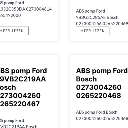
S pomp Ford 
R332C353DA 0273004614 
ABS pomp Ford 
265492000
98BG2C285AE Bosch 
0273004256 026522046
MEER LEZEN
MEER LEZEN
BS pomp Ford
ABS pomp Ford
9VB2C219AA
Bosch
osch
0273004260
273004260
0265220468
265220467
ABS pomp Ford Bosch 
0273004260 026522046
S pomp Ford 
VB2C219AA Bosch 