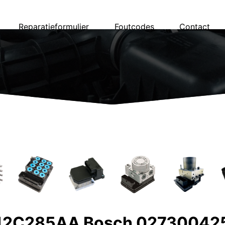
Reparatieformulier
Foutcodes
Contact
712C285AA Bosch 02730042