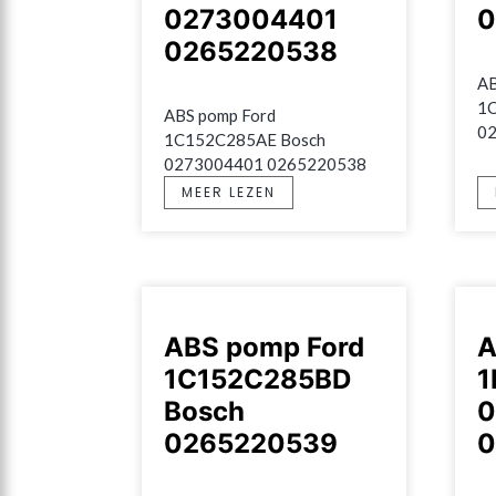
0273004401
0
0265220538
AB
1C
ABS pomp Ford 
0
1C152C285AE Bosch 
0273004401 0265220538
MEER LEZEN
ABS pomp Ford
A
1C152C285BD
1
Bosch
0
0265220539
0