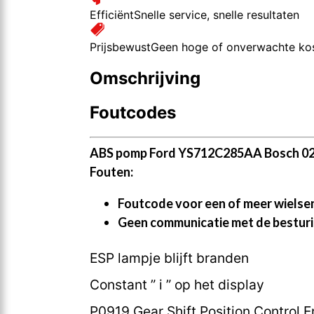
Efficiënt
Snelle service, snelle resultaten
Prijsbewust
Geen hoge of onverwachte ko
Omschrijving
Foutcodes
ABS pomp Ford YS712C285AA Bosch 0
Fouten:
Foutcode voor een of meer wielse
Geen communicatie met de besturi
ESP lampje blijft branden
Constant ” i ” op het display
P0919 Gear Shift Position Control E