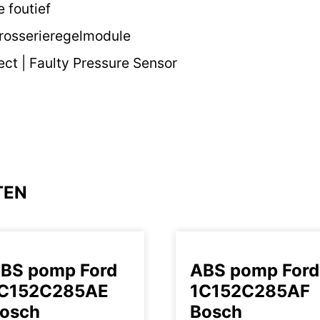
 foutief
rosserieregelmodule
ect | Faulty Pressure Sensor
TEN
BS pomp Ford
ABS pomp Ford
C152C285AE
1C152C285AF
osch
Bosch