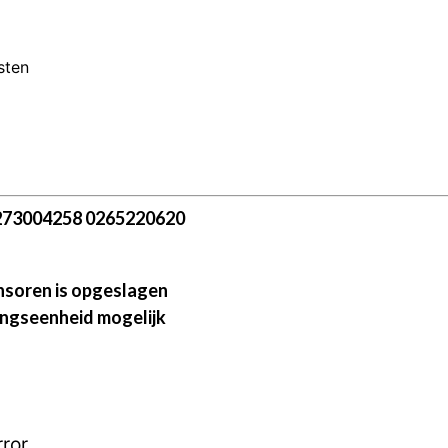
sten
273004258 0265220620
nsoren is opgeslagen
ngseenheid mogelijk
rror