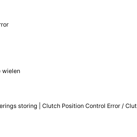
rror
e wielen
ings storing | Clutch Position Control Error / Clu