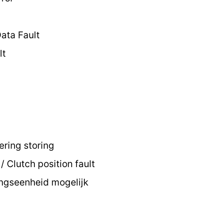
ata Fault
lt
ring storing
/ Clutch position fault
ngseenheid mogelijk