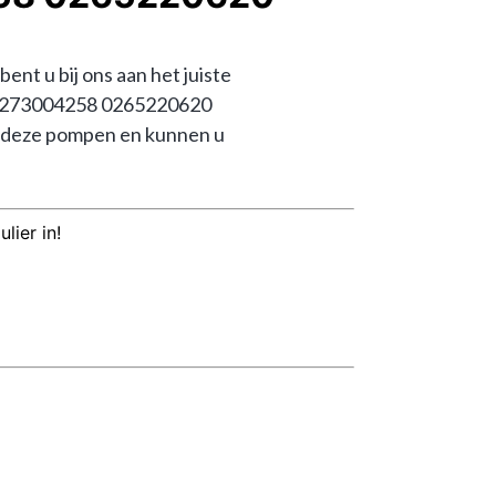
u bij ons aan het juiste 
h 0273004258 0265220620 
 deze pompen en kunnen u 
lier in!