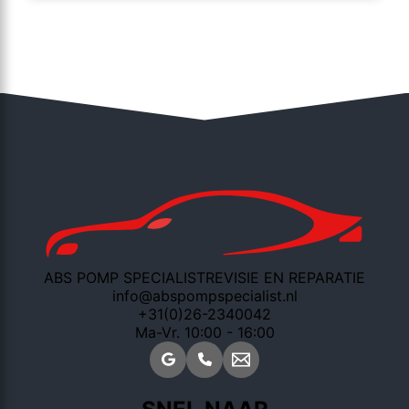
ABS POMP SPECIALIST
REVISIE EN REPARATIE
info@abspompspecialist.nl
+31(0)26-2340042
Ma-Vr. 10:00 - 16:00