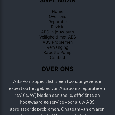
SNEL NAAR
Home
Over ons
Reparatie
Revisie
ABS in jouw auto
Veiligheid met ABS
ABS Problemen
Vervanging
Kapotte Pomp
Contact
OVER ONS
ABS Pomp Specialist is een toonaangevende 
expert op het gebied van ABS pomp reparatie en 
revisie. Wij bieden een snelle, efficiënte en 
hoogwaardige service voor al uw ABS 
gerelateerde problemen. Ons team van ervaren 