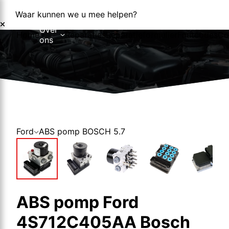
Waar kunnen we u mee helpen?
Over
Home
Reparaties
Reparatieformulier
Foutcodes
Co
ons
Over ons
Nieuws
Ford
ABS pomp BOSCH 5.7
ABS pomp Ford
4S712C405AA Bosch