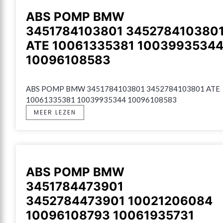
ABS POMP BMW
3451784103801 345278410380
ATE 10061335381 1003993534
10096108583
ABS POMP BMW 3451784103801 3452784103801 ATE 
10061335381 10039935344 10096108583
MEER LEZEN
ABS POMP BMW
3451784473901
3452784473901 10021206084
10096108793 10061935731