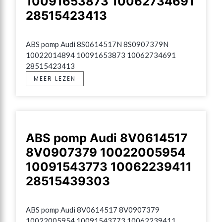
10091653873 10062734691
28515423413
ABS pomp Audi 8S0614517N 8S0907379N 
10022014894 10091653873 10062734691 
28515423413
MEER LEZEN
ABS pomp Audi 8V0614517
8V0907379 10022005954
10091543773 10062239411
28515439303
ABS pomp Audi 8V0614517 8V0907379 
10022005954 10091543773 10062239411 