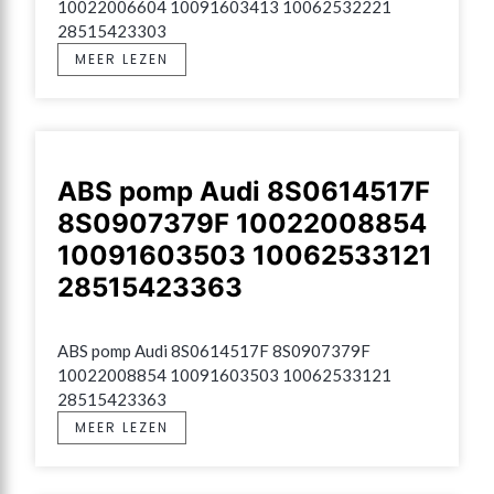
10022006604 10091603413 10062532221 
28515423303
MEER LEZEN
ABS pomp Audi 8S0614517F
8S0907379F 10022008854
10091603503 10062533121
28515423363
ABS pomp Audi 8S0614517F 8S0907379F 
10022008854 10091603503 10062533121 
28515423363
MEER LEZEN