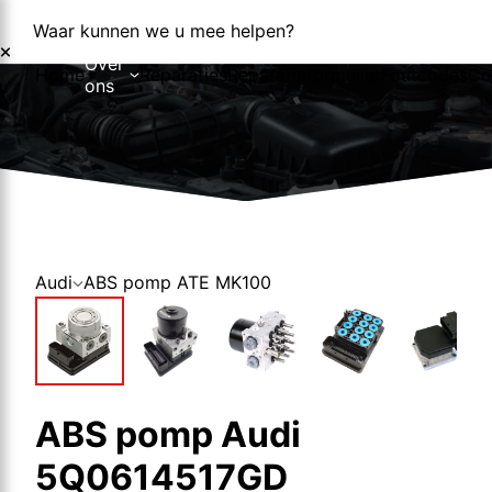
Waar kunnen we u mee helpen?
Over
Home
Reparaties
Reparatieformulier
Foutcodes
Co
ons
Over ons
Nieuws
Audi
ABS pomp ATE MK100
ABS pomp Audi
5Q0614517GD