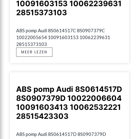
10091603153 10062239631
28515373103
ABS pomp Audi 8S0614517C 8S0907379C 
10022005654 10091603153 10062239631 
28515373103
MEER LEZEN
ABS pomp Audi 8S0614517D
8S0907379D 10022006604
10091603413 10062532221
28515423303
ABS pomp Audi 8S0614517D 8S0907379D 