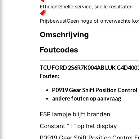
Efficiënt
Snelle service, snelle resultaten
Prijsbewust
Geen hoge of onverwachte ko
Omschrijving
Foutcodes
TCU FORD 2S6R7K004AB LUK G4D400
Fouten:
P0919 Gear Shift Position Control 
andere fouten op aanvraag
ESP lampje blijft branden
Constant ” i ” op het display
P0919 Gear Shift Position Control E