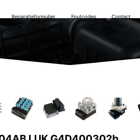
Reparatieformulier
Foutcodes
Contact
04AB LUK G4D400302b