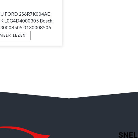
U FORD 2S6R7K004AE 
K L0G4D4000305 Bosch 
130008505 0130008506
MEER LEZEN
SNEL