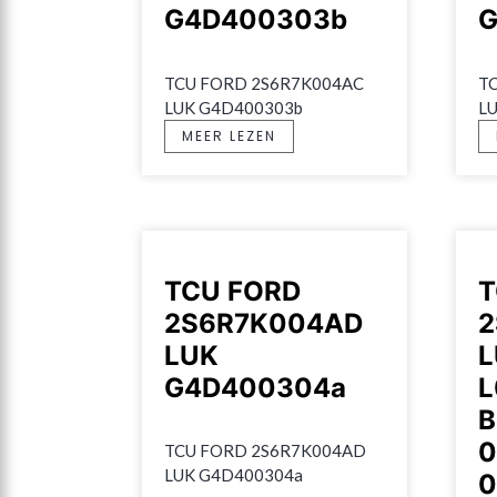
G4D400303b
G
TCU FORD 2S6R7K004AC 
T
LUK G4D400303b
L
MEER LEZEN
TCU FORD
T
2S6R7K004AD
2
LUK
L
G4D400304a
L
B
0
TCU FORD 2S6R7K004AD 
LUK G4D400304a
0