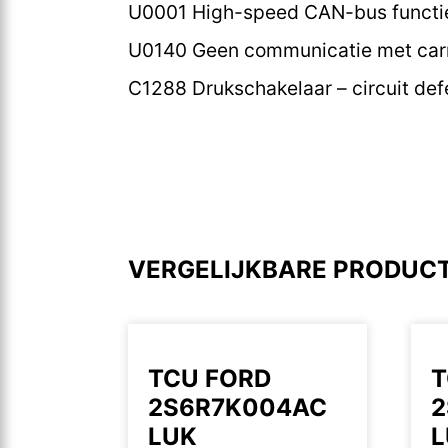
U0001 High-speed CAN-bus functie
U0140 Geen communicatie met car
C1288 Drukschakelaar – circuit def
VERGELIJKBARE PRODUC
TCU FORD
T
2S6R7K004AC
2
LUK
L