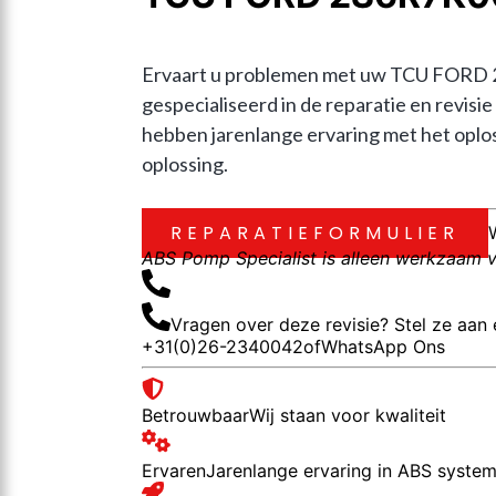
Ervaart u problemen met uw TCU FORD 2S
gespecialiseerd in de reparatie en re
hebben jarenlange ervaring met het oplos
oplossing.
REPARATIEFORMULIER
ABS Pomp Specialist is alleen werkzaam vo
Vragen over deze revisie? Stel ze aan 
+31(0)26-2340042
of
WhatsApp Ons
Betrouwbaar
Wij staan voor kwaliteit
Ervaren
Jarenlange ervaring in ABS syste