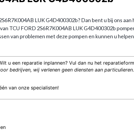
6R7K004AB LUK G4D400302b? Dan bent u bij ons aan het j
visie van TCU FORD 2S6R7K004AB LUK G4D400302b pompen
sen van problemen met deze pompen en kunnen u helpen bij
Wilt u een reparatie inplannen? Vul dan nu het reparatieformu
or bedrijven, wij verlenen geen diensten aan particulieren.
één van onze specialisten!
men