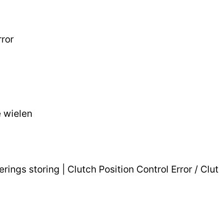
rror
e wielen
ings storing | Clutch Position Control Error / Clu