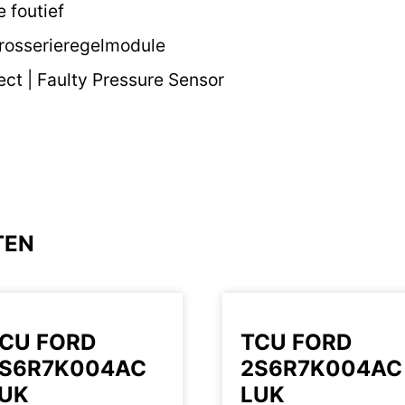
 foutief
rosserieregelmodule
ect | Faulty Pressure Sensor
TEN
CU FORD
TCU FORD
S6R7K004AC
2S6R7K004AC
UK
LUK