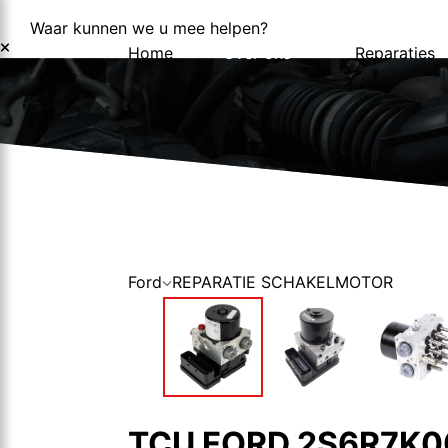
Waar kunnen we u mee helpen?
Home
Over ons
Reparaties
Over ons
Nieuws
Ford
REPARATIE SCHAKELMOTOR
TCU FORD 2S6R7K0