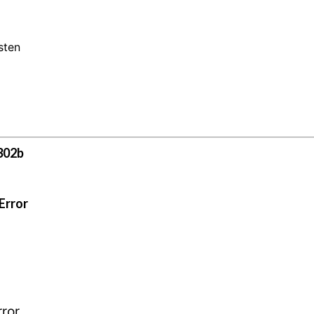
sten
302b
Error
rror