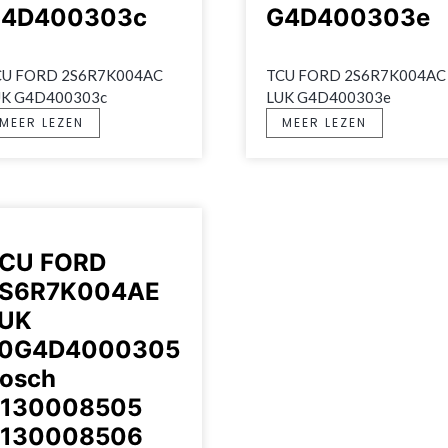
4D400303c
G4D400303e
CU FORD 2S6R7K004AC 
TCU FORD 2S6R7K004AC 
UK G4D400303c
LUK G4D400303e
MEER LEZEN
MEER LEZEN
CU FORD
S6R7K004AE
UK
0G4D4000305
osch
130008505
130008506