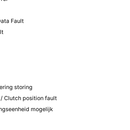
ata Fault
lt
ring storing
/ Clutch position fault
ngseenheid mogelijk