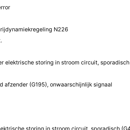
rror
 rijdynamiekregeling N226
.
 elektrische storing in stroom circuit, sporadisc
 afzender (G195), onwaarschijnlijk signaal
ektrische storing in stroom circuit, sporadisch (G