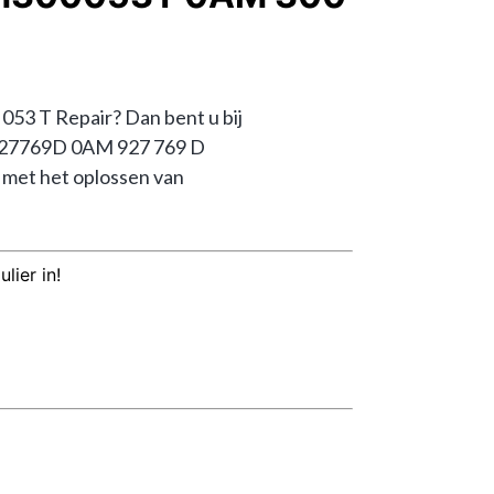
 T Repair? Dan bent u bij 
AM927769D 0AM 927 769 D 
et het oplossen van 
lier in!