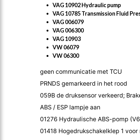
VAG 10902 Hydraulic pump
VAG 10785 Transmission Fluid Pre
VAG 006079
VAG 006300
VAG 10903
VW 06079
VW 06300
geen communicatie met TCU
PRNDS gemarkeerd in het rood
059B de druksensor verkeerd; Brak
ABS / ESP lampje aan
01276 Hydraulische ABS-pomp (V6
01418 Hogedrukschakelklep 1 voor