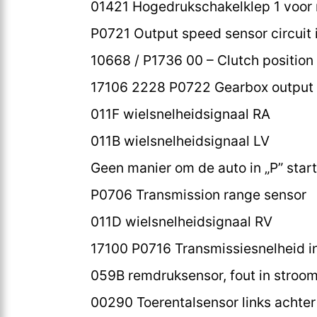
01421 Hogedrukschakelklep 1 voor 
P0721 Output speed sensor circuit 
10668 / P1736 00 – Clutch position s
17106 2228 P0722 Gearbox output 
011F wielsnelheidsignaal RA
011B wielsnelheidsignaal LV
Geen manier om de auto in „P” star
P0706 Transmission range sensor
011D wielsnelheidsignaal RV
17100 P0716 Transmissiesnelheid i
059B remdruksensor, fout in stroom
00290 Toerentalsensor links achter 