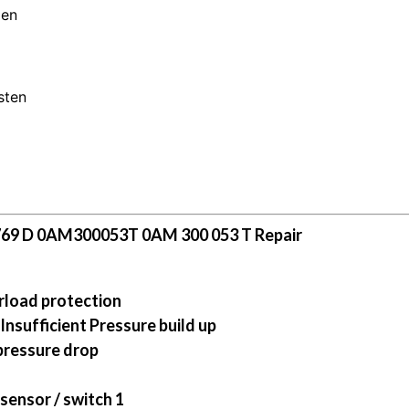
men
sten
69 D 0AM300053T 0AM 300 053 T Repair
rload protection
Insufficient Pressure build up
 pressure drop
sensor / switch 1