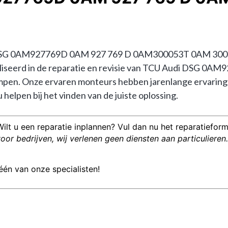
DSG 0AM927769D 0AM 927 769 D 0AM300053T 0AM 300 053
cialiseerd in de reparatie en revisie van TCU Audi DSG 0
n. Onze ervaren monteurs hebben jarenlange ervaring m
lpen bij het vinden van de juiste oplossing.
Wilt u een reparatie inplannen? Vul dan nu het reparatieformu
or bedrijven, wij verlenen geen diensten aan particulieren.
één van onze specialisten!