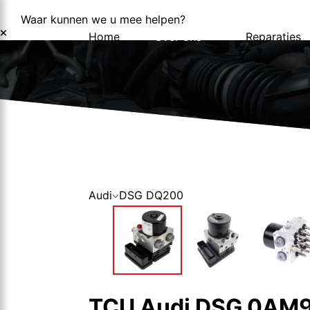
Waar kunnen we u mee helpen?
Home
Over ons
Reparaties
Over ons
Nieuws
Audi
DSG DQ200
TCU Audi DSG 0AM