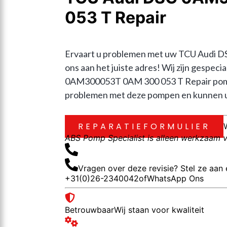
053 T Repair
Ervaart u problemen met uw TCU Audi 
ons aan het juiste adres! Wij zijn gespe
0AM300053T 0AM 300 053 T Repair pompe
problemen met deze pompen en kunnen u he
REPARATIEFORMULIER
ABS Pomp Specialist is alleen werkzaam vo
Vragen over deze revisie? Stel ze aan 
+31(0)26-2340042
of
WhatsApp Ons
Betrouwbaar
Wij staan voor kwaliteit