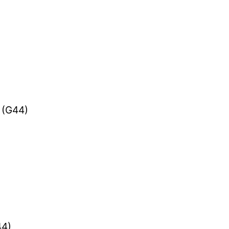
h (G44)
44)