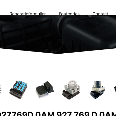
Reparatieformulier
Foutcodes
Contact
927769D 0AM 927 769 D 0