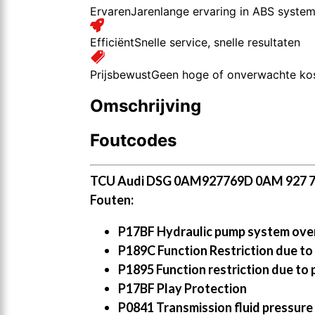
Ervaren
Jarenlange ervaring in ABS syste
Efficiënt
Snelle service, snelle resultaten
Prijsbewust
Geen hoge of onverwachte ko
Omschrijving
Foutcodes
TCU Audi DSG 0AM927769D 0AM 927 7
Fouten:
P17BF Hydraulic pump system ove
P189C Function Restriction due to 
P1895 Function restriction due to
P17BF Play Protection
P0841 Transmission fluid pressure 