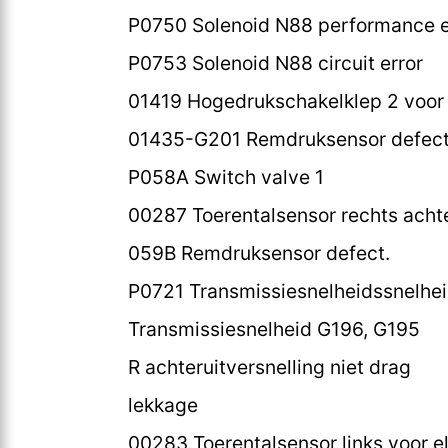
P0750 Solenoid N88 performance e
P0753 Solenoid N88 circuit error
01419 Hogedrukschakelklep 2 voor
01435-G201 Remdruksensor defect
P058A Switch valve 1
00287 Toerentalsensor rechts achter
059B Remdruksensor defect.
P0721 Transmissiesnelheidssnelheid
Transmissiesnelheid G196, G195
R achteruitversnelling niet drag
lekkage
00283 Toerentalsensor links voor el