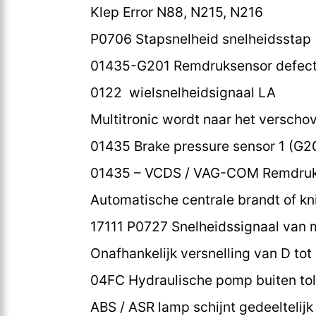
Klep Error N88, N215, N216
P0706 Stapsnelheid snelheidsstap (
01435-G201 Remdruksensor defect;
0122 wielsnelheidsignaal LA
Multitronic wordt naar het versch
01435 Brake pressure sensor 1 (G2
01435 – VCDS / VAG-COM Remdruk 
Automatische centrale brandt of kn
17111 P0727 Snelheidssignaal van 
Onafhankelijk versnelling van D tot
04FC Hydraulische pomp buiten tol
ABS / ASR lamp schijnt gedeeltelij