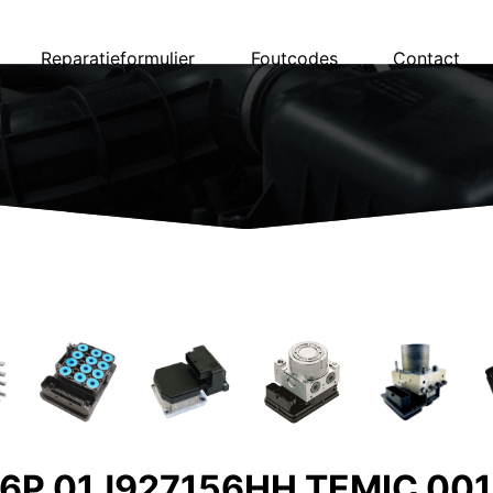
Reparatieformulier
Foutcodes
Contact
56P 01J927156HH TEMIC 00