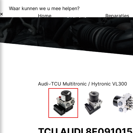
Waar kunnen we u mee helpen?
Home
Over ons
Reparaties
Over ons
Nieuws
Audi
TCU Multitronic / Hytronic VL300
TCU AUDI 8E09101