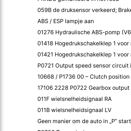
059B de druksensor verkeerd; Brak
ABS / ESP lampje aan
01276 Hydraulische ABS-pomp (V6
01418 Hogedrukschakelklep 1 voor
01421 Hogedrukschakelklep 1 voor 
P0721 Output speed sensor circuit 
10668 / P1736 00 – Clutch position s
17106 2228 P0722 Gearbox output 
011F wielsnelheidsignaal RA
011B wielsnelheidsignaal LV
Geen manier om de auto in „P” star