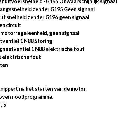
 uitvoersnelheid -G195 Onwaarschijnlijk signaal
angssnelheid zender G195 Geen signaal
ut snelheid zender G196 geen signaal
n circuit
 motorregeleenheid, geen signaal
ventiel 1 N88 Storing
gneetventiel 1 N88 elektrische fout
 elektrische fout
rten
nippert na het starten van de motor.
choven noodprogramma.
t S