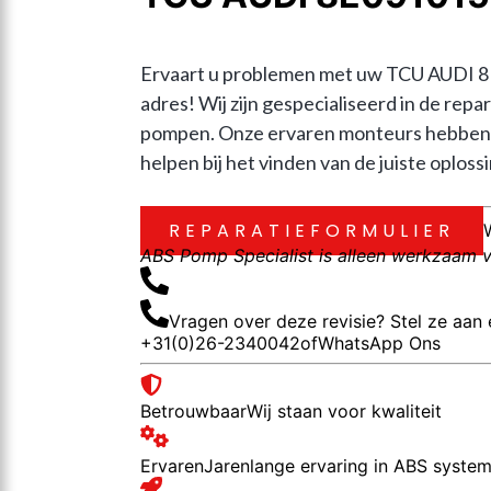
Ervaart u problemen met uw TCU AUDI 8
adres! Wij zijn gespecialiseerd in de 
pompen. Onze ervaren monteurs hebben j
helpen bij het vinden van de juiste oplossi
REPARATIEFORMULIER
ABS Pomp Specialist is alleen werkzaam vo
Vragen over deze revisie? Stel ze aan 
+31(0)26-2340042
of
WhatsApp Ons
Betrouwbaar
Wij staan voor kwaliteit
Ervaren
Jarenlange ervaring in ABS syste