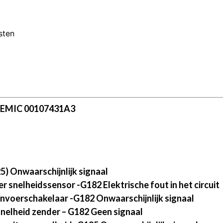
sten
TEMIC 00107431A3
) Onwaarschijnlijk signaal
 snelheidssensor -G182 Elektrische fout in het circuit
nvoerschakelaar -G182 Onwaarschijnlijk signaal
nelheid zender – G182 Geen signaal