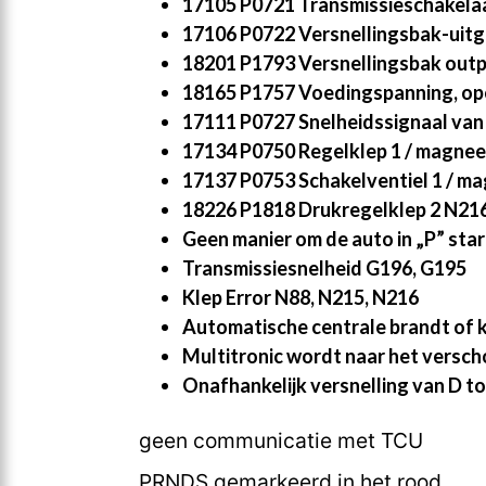
17105 P0721 Transmissieschakelaar
17106 P0722 Versnellingsbak-uitg
18201 P1793 Versnellingsbak outp
18165 P1757 Voedingspanning, ope
17111 P0727 Snelheidssignaal van
17134 P0750 Regelklep 1 / magneet
17137 P0753 Schakelventiel 1 / ma
18226 P1818 Drukregelklep 2 N216
Geen manier om de auto in „P” sta
Transmissiesnelheid G196, G195
Klep Error N88, N215, N216
Automatische centrale brandt of k
Multitronic wordt naar het vers
Onafhankelijk versnelling van D to
geen communicatie met TCU
PRNDS gemarkeerd in het rood