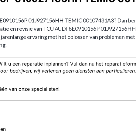
E0910156P 01J927156HH TEMIC 00107431A3? Dan bent u b
reparatie en revisie van TCU AUDI 8E0910156P 01J927156
arenlange ervaring met het oplossen van problemen met
ng.
Wilt u een reparatie inplannen? Vul dan nu het reparatieformu
or bedrijven, wij verlenen geen diensten aan particulieren.
één van onze specialisten!
men