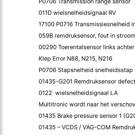
P0706 Transmission range sensor
011D wielsnelheidsignaal RV
17100 P0716 Transmissiesnelheid i
059B remdruksensor, fout in stroom
00290 Toerentalsensor links achter 
Klep Error N88, N215, N216
P0706 Stapsnelheid snelheidsstap (
01435-G201 Remdruksensor defect;
0122 wielsnelheidsignaal LA
Multitronic wordt naar het versch
01435 Brake pressure sensor 1 (G2
01435 – VCDS / VAG-COM Remdruk 