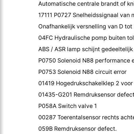
Automatische centrale brandt of kn
17111 P0727 Snelheidssignaal van 
Onafhankelijk versnelling van D tot
04FC Hydraulische pomp buiten tol
ABS / ASR lamp schijnt gedeeltelij
P0750 Solenoid N88 performance e
P0753 Solenoid N88 circuit error
01419 Hogedrukschakelklep 2 voor
01435-G201 Remdruksensor defect
P058A Switch valve 1
00287 Toerentalsensor rechts achter
059B Remdruksensor defect.