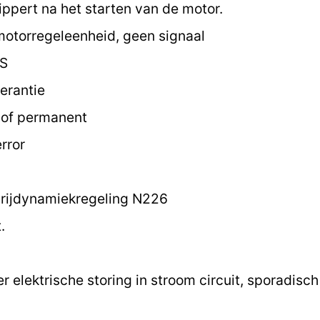
ippert na het starten van de motor.
motorregeleenheid, geen signaal
 S
erantie
k of permanent
rror
 rijdynamiekregeling N226
.
 elektrische storing in stroom circuit, sporadisc