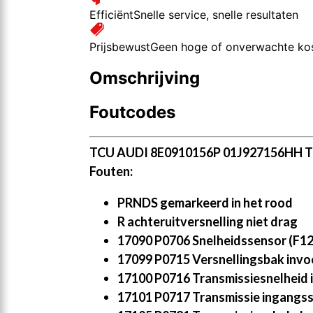
Efficiënt
Snelle service, snelle resultaten
Prijsbewust
Geen hoge of onverwachte ko
Omschrijving
Foutcodes
TCU AUDI 8E0910156P 01J927156HH 
Fouten:
PRNDS gemarkeerd in het rood
R achteruitversnelling niet drag
17090 P0706 Snelheidssensor (F125
17099 P0715 Versnellingsbak invoer
17100 P0716 Transmissiesnelheid i
17101 P0717 Transmissie ingangss