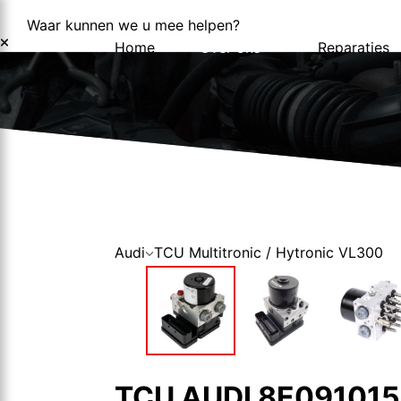
Waar kunnen we u mee helpen?
Home
Over ons
Reparaties
Over ons
Nieuws
Audi
TCU Multitronic / Hytronic VL300
TCU AUDI 8E09101