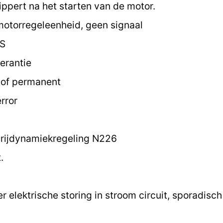
ippert na het starten van de motor.
motorregeleenheid, geen signaal
 S
erantie
k of permanent
rror
 rijdynamiekregeling N226
.
 elektrische storing in stroom circuit, sporadisc