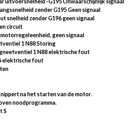
 uitvoersnelheid -G195 Onwaarschijnlijk signaal
angssnelheid zender G195 Geen signaal
ut snelheid zender G196 geen signaal
n circuit
 motorregeleenheid, geen signaal
ventiel 1 N88 Storing
gneetventiel 1 N88 elektrische fout
 elektrische fout
rten
nippert na het starten van de motor.
choven noodprogramma.
t S