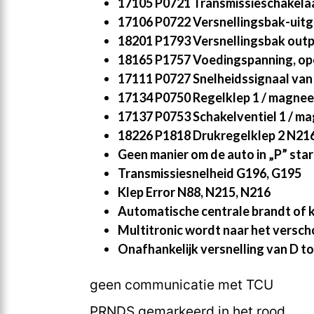
17105 P0721 Transmissieschakelaar
17106 P0722 Versnellingsbak-uitg
18201 P1793 Versnellingsbak outp
18165 P1757 Voedingspanning, ope
17111 P0727 Snelheidssignaal van
17134 P0750 Regelklep 1 / magneet
17137 P0753 Schakelventiel 1 / ma
18226 P1818 Drukregelklep 2 N216
Geen manier om de auto in „P” sta
Transmissiesnelheid G196, G195
Klep Error N88, N215, N216
Automatische centrale brandt of k
Multitronic wordt naar het vers
Onafhankelijk versnelling van D to
geen communicatie met TCU
PRNDS gemarkeerd in het rood