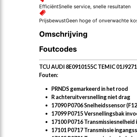
Efficiënt
Snelle service, snelle resultaten
Prijsbewust
Geen hoge of onverwachte ko
Omschrijving
Foutcodes
TCU AUDI 8E0910155C TEMIC 01J927
Fouten:
PRNDS gemarkeerd in het rood
R achteruitversnelling niet drag
17090 P0706 Snelheidssensor (F125
17099 P0715 Versnellingsbak invoer
17100 P0716 Transmissiesnelheid i
17101 P0717 Transmissie ingangss