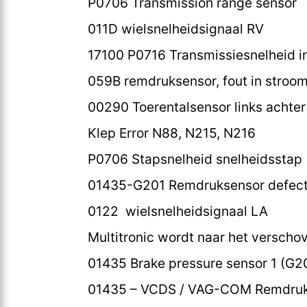
P0706 Transmission range sensor
011D wielsnelheidsignaal RV
17100 P0716 Transmissiesnelheid i
059B remdruksensor, fout in stroom
00290 Toerentalsensor links achter 
Klep Error N88, N215, N216
P0706 Stapsnelheid snelheidsstap (
01435-G201 Remdruksensor defect;
0122 wielsnelheidsignaal LA
Multitronic wordt naar het versch
01435 Brake pressure sensor 1 (G2
01435 – VCDS / VAG-COM Remdruk 