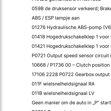
059B de druksensor verkeerd; Brak
ABS / ESP lampje aan
01276 Hydraulische ABS-pomp (V6
01418 Hogedrukschakelklep 1 voor
01421 Hogedrukschakelklep 1 voor 
P0721 Output speed sensor circuit 
10668 / P1736 00 – Clutch position s
17106 2228 P0722 Gearbox output 
011F wielsnelheidsignaal RA
011B wielsnelheidsignaal LV
Geen manier om de auto in „P” star