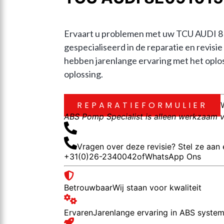
Ervaart u problemen met uw TCU AUDI 8E
gespecialiseerd in de reparatie en re
hebben jarenlange ervaring met het oplos
oplossing.
REPARATIEFORMULIER
ABS Pomp Specialist is alleen werkzaam vo
Vragen over deze revisie? Stel ze aan 
+31(0)26-2340042
of
WhatsApp Ons
Betrouwbaar
Wij staan voor kwaliteit
Ervaren
Jarenlange ervaring in ABS syste