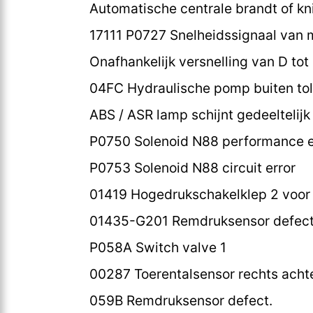
Automatische centrale brandt of kn
17111 P0727 Snelheidssignaal van 
Onafhankelijk versnelling van D tot
04FC Hydraulische pomp buiten tol
ABS / ASR lamp schijnt gedeeltelij
P0750 Solenoid N88 performance e
P0753 Solenoid N88 circuit error
01419 Hogedrukschakelklep 2 voor
01435-G201 Remdruksensor defect
P058A Switch valve 1
00287 Toerentalsensor rechts achter
059B Remdruksensor defect.