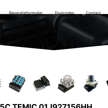
Reparatieformulier
Foutcodes
Contact
55C TEMIC 01J927156HH