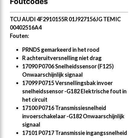
Foutcodes
TCU AUDI 4F2910155R 01J927156JG TEMIC
00402516A4
Fouten:
PRNDS gemarkeerd in het rood
R achteruitversnelling niet drag
17090 P0706 Snelheidssensor (F125)
Onwaarschijnlijk signaal
17099 P0715 Versnellingsbak invoer
snelheidssensor -G182 Elektrische fout in
het circuit
17100 P0716 Transmissiesnelheid
invoerschakelaar -G182 Onwaarschijnlijk
signaal
17101 P0717 Transmissie ingangssnelheid