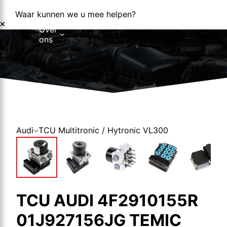
Waar kunnen we u mee helpen?
Over
Home
Reparaties
Reparatieformulier
Foutcodes
Co
ons
Over ons
Nieuws
Audi
TCU Multitronic / Hytronic VL300
TCU AUDI 4F2910155R
01J927156JG TEMIC