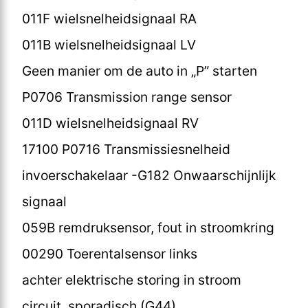
011F wielsnelheidsignaal RA
011B wielsnelheidsignaal LV
Geen manier om de auto in „P” starten
P0706 Transmission range sensor
011D wielsnelheidsignaal RV
17100 P0716 Transmissiesnelheid
invoerschakelaar -G182 Onwaarschijnlijk
signaal
059B remdruksensor, fout in stroomkring
00290 Toerentalsensor links
achter elektrische storing in stroom
circuit, sporadisch (G44)